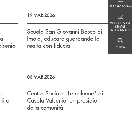
PRENOTA BANCA
PRENOTA BANCA
19 MAR 2026
VOGLIO ESSERE SEMPRE AGGIORNATO
VOGLIO ESSERE
SEMPRE
:
Scuola San Giovanni Bosco di
AGGIORNATO
la
Imola, educare guardando la
CERCA
alsenio
realtà con fiducia
CERCA
06 MAR 2026
o
Centro Sociale "Le colonne" di
ti e
Casola Valsenio: un presidio
della comunità