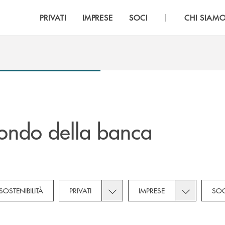
|
PRIVATI
IMPRESE
SOCI
CHI SIAM
ondo della banca
own for Novità
Toggle subcategories dropdown for
Toggle subca
SOSTENIBILITÀ
PRIVATI
IMPRESE
SOC