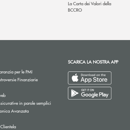
La Carta dei Valori della
BCCRO
SCARICA LA NOSTRA APP
Apre una nuova finestra
ranzia per le PMI
Apre una nuova finestra
troversie Finanziarie
pre una nuova finestra
web
sicurative in parole semplici
tronica Avanzata
 Clientela