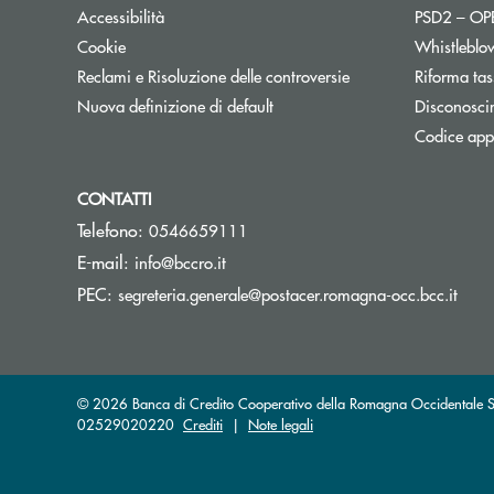
Accessibilità
PSD2 – O
Cookie
Whistleblo
Reclami e Risoluzione delle controversie
Riforma tas
Nuova definizione di default
Disconosci
Codice appa
CONTATTI
Telefono:
0546659111
(si apre l’app di posta elettronica)
E-mail:
info@bccro.it
(si a
PEC:
segreteria.generale@postacer.romagna-occ.bcc.it
© 2026 Banca di Credito Cooperativo della Romagna Occidentale Soc
02529020220
Crediti
|
Note legali