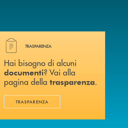
Hai bisogno di alcuni documenti ? Vai alla pagina della 
TRASPARENZA
Hai bisogno di alcuni
? Vai alla
documenti
pagina della
.
trasparenza
TRASPARENZA