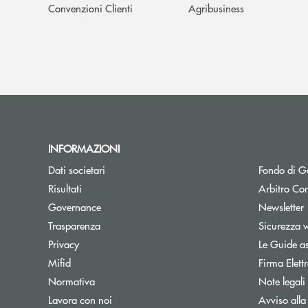
Convenzioni Clienti
Agribusiness
INFORMAZIONI
Dati societari
Fondo di Ga
Apre una nuova finestra
Risultati
Arbitro Con
A
Governance
Newsletter
Trasparenza
Sicurezza 
Privacy
Le Guide as
Mifid
Firma Elet
Normativa
Note legali
Lavora con noi
Avviso alla