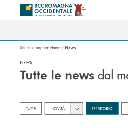
Salta al contenuto principale
Sei nella pagina:
Home
/
News
NEWS
dal m
Tutte le news
Toggle subcategories dropd
TUTTE
NOVITÀ
TERRITORIO