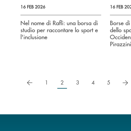
16 FEB 2026
16 FEB 20
Nel nome di Raflì: una borsa di
Borse di
studio per raccontare lo sport e
dello s
l'inclusione
Occident
Pirazzin
precedente
s
1
2
3
4
5