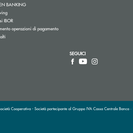
Apre una nuova finestra
PEN BANKING
Apre una nuova finestra
wing
si IBOR
mento operazioni di pagamento
lti
SEGUICI
pre l’app di posta elettronica)
ietà Cooperativa - Società partecipante al Gruppo IVA Cassa Centrale Banca · P