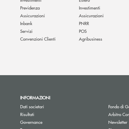
Previdenza
Investimenti
Assicurazioni
Assicurazioni
Inbank
PNRR
Servizi
POS
Convenzioni Clienti
Agribusiness
INFORMAZIONI
Dati societari
Fondo di Ga
Apre una nuova finestra
Risultati
Arbitro Con
A
Governance
Newsletter