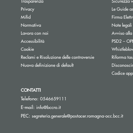
Trasparenza
Sicurezza 
Privacy
Le Guide as
Mifid
Firma Elet
Normativa
Note legali
Lavora con noi
Avviso alla
Accessibilità
PSD2 – O
Cookie
Whistleblo
Reclami e Risoluzione delle controversie
Riforma tas
Nuova definizione di default
Disconosci
Codice appa
CONTATTI
Telefono:
0546659111
(si apre l’app di posta elettronica)
E-mail:
info@bccro.it
(si a
PEC:
segreteria.generale@postacer.romagna-occ.bcc.it