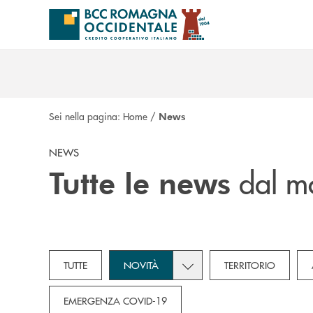
Salta al contenuto principale
Sei nella pagina:
Home
/
News
NEWS
dal m
Tutte le news
Toggle subcategories dropd
TUTTE
NOVITÀ
TERRITORIO
EMERGENZA COVID-19