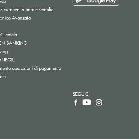
web
sicurative in parole semplici
tronica Avanzata
 Clientela
Apre una nuova finestra
PEN BANKING
Apre una nuova finestra
wing
si IBOR
mento operazioni di pagamento
lti
SEGUICI
pre l’app di posta elettronica)