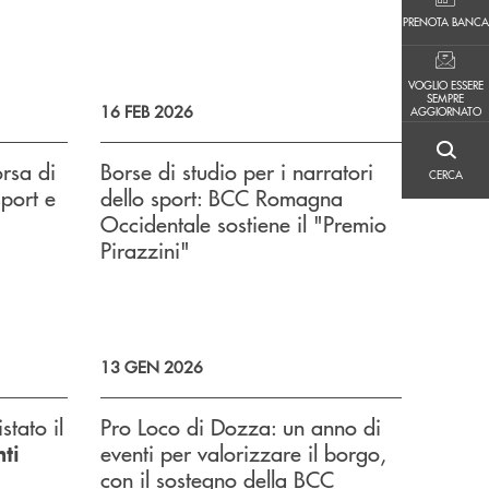
PRENOTA BANCA
PRENOTA BANCA
VOGLIO ESSERE SEMPRE AGGIORNATO
VOGLIO ESSERE
SEMPRE
16 FEB 2026
AGGIORNATO
CERCA
rsa di
Borse di studio per i narratori
CERCA
sport e
dello sport: BCC Romagna
Occidentale sostiene il "Premio
Pirazzini"
13 GEN 2026
tato il
Pro Loco di Dozza: un anno di
eventi per valorizzare il borgo,
nti
con il sostegno della BCC