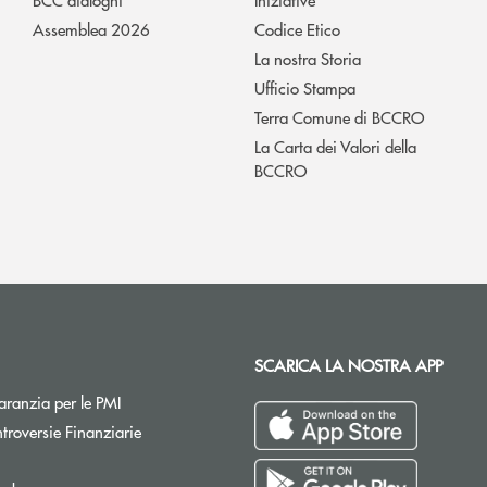
Assemblea 2026
Codice Etico
La nostra Storia
Ufficio Stampa
Terra Comune di BCCRO
La Carta dei Valori della
BCCRO
SCARICA LA NOSTRA APP
Apre una nuova finestra
ranzia per le PMI
Apre una nuova finestra
troversie Finanziarie
pre una nuova finestra