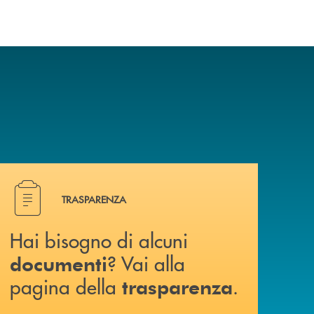
Hai bisogno di alcuni documenti ? Vai alla pagina della 
TRASPARENZA
Hai bisogno di alcuni
? Vai alla
documenti
pagina della
.
trasparenza