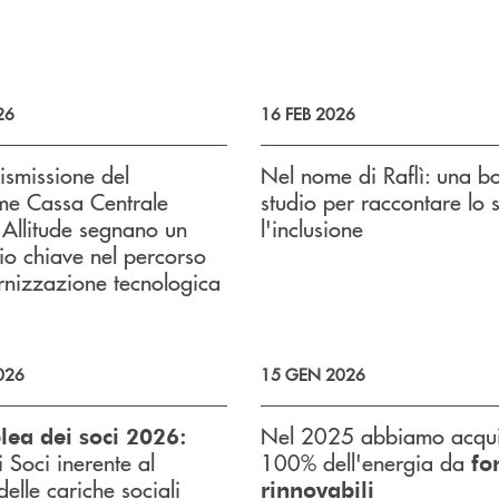
26
16 FEB 2026
ismissione del
Nel nome di Raflì: una bo
me Cassa Centrale
studio per raccontare lo 
Allitude segnano un
l'inclusione
o chiave nel percorso
nizzazione tecnologica
026
15 GEN 2026
Nel 2025 abbiamo acquis
ea dei soci 2026:
i Soci inerente al
100% dell'energia da
fo
delle cariche sociali
rinnovabili