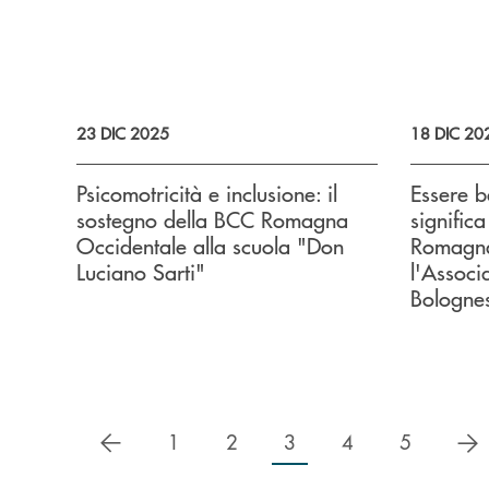
23 DIC 2025
18 DIC 20
Psicomotricità e inclusione: il
Essere b
sostegno della BCC Romagna
signific
Occidentale alla scuola "Don
Romagna
Luciano Sarti"
l'Associ
Bologne
precedente
s
1
2
3
4
5