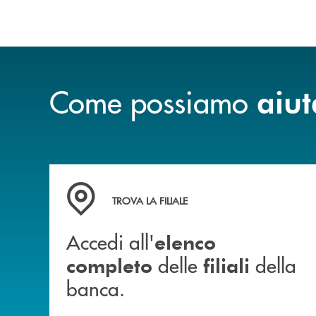
Come possiamo
aiut
Accedi all' elenco completo delle filiali della b
TROVA LA FILIALE
Accedi all'
elenco
delle
della
completo
filiali
banca.