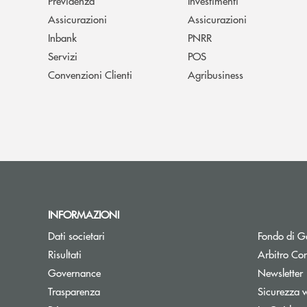
Previdenza
Investimenti
Assicurazioni
Assicurazioni
Inbank
PNRR
Servizi
POS
Convenzioni Clienti
Agribusiness
INFORMAZIONI
Dati societari
Fondo di Ga
Apre una nuova finestra
Risultati
Arbitro Con
A
Governance
Newsletter
Trasparenza
Sicurezza 