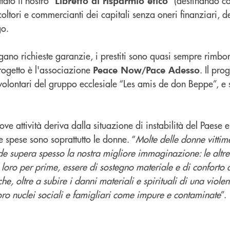
ato il nostro “
” (destinando co
Libretto di risparmio etico
oltori e commercianti dei capitali senza oneri finanziari, ded
go.
ngano richieste garanzie, i prestiti sono quasi sempre rimbo
progetto è l'associazione
. Il pr
Peace Now/Pace Adesso
olontari del gruppo ecclesiale “Les amis de don Beppe”, e s
e attività deriva dalla situazione di instabilità del Paese e
 le spese sono soprattutto le donne. “
Molte delle donne vittime
e supera spesso la nostra migliore immaginazione: le altre 
e, loro per prime, essere di sostegno materiale e di conforto
, oltre a subire i danni materiali e spirituali di una violen
ro nuclei sociali e famigliari come impure e contaminate
”.