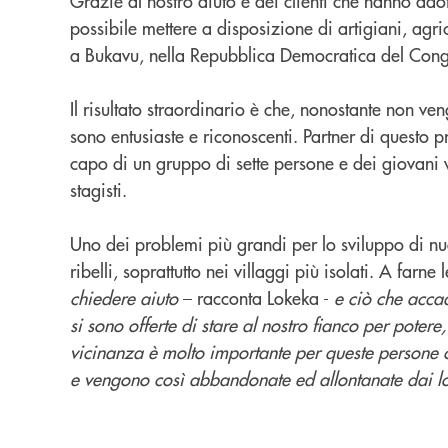
Grazie al nostro aiuto e dei clienti che hanno adott
possibile mettere a disposizione di artigiani, agric
a Bukavu, nella Repubblica Democratica del Con
Il risultato straordinario è che, nonostante non ve
sono entusiaste e riconoscenti. Partner di questo 
capo di un gruppo di sette persone e dei giovani v
stagisti.
Uno dei problemi più grandi per lo sviluppo di nuov
ribelli, soprattutto nei villaggi più isolati. A farne
chiedere aiuto
– racconta Lokeka -
e ciò che accad
si sono offerte di stare al nostro fianco per poter
vicinanza è molto importante per queste persone che
e vengono così abbandonate ed allontanate dai lo