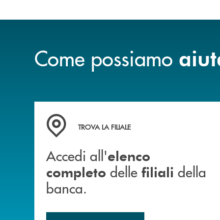
Come possiamo
aiut
Accedi all' elenco completo delle filiali della b
TROVA LA FILIALE
Accedi all'
elenco
delle
della
completo
filiali
banca.