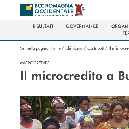
Salta al contenuto principale
RISULTATI
GOVERNANCE
ORGANI
RISULTATI
GOVERNANCE
ORGANI
TE
TE
Sei nella pagina:
Home
/
Chi siamo
/
Contributi
/
Il microcr
MICROCREDITO
Il microcredito a 