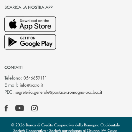
SCARICA LA NOSTRA APP
CONTATTI
Telefono:
0546659111
(si apre l’app di posta elettronica)
E-mail:
info@bccro.it
(si apre l’app 
PEC:
segreteria.generale@postacer.romagna-occ.bcc.it
© 2026 Banca di Credito Cooperativo della Romagna Occidentale
Società Cooperativa - Società partecipante al Gruppo IVA Cassa