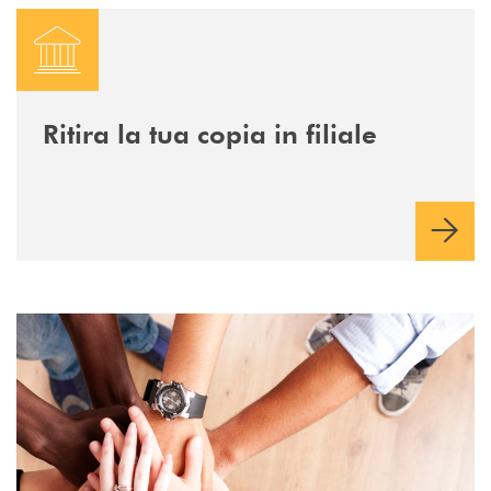
cerca la filiale più vicina a te
Ritira la tua copia in filiale
Voglio diventare Socio