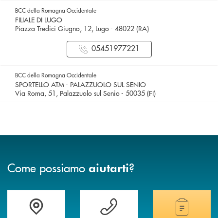
BCC della Romagna Occidentale
FILIALE DI LUGO
Piazza Tredici Giugno, 12, Lugo - 48022 (RA)
05451977221
BCC della Romagna Occidentale
SPORTELLO ATM - PALAZZUOLO SUL SENIO
Via Roma, 51, Palazzuolo sul Senio - 50035 (FI)
Come possiamo
?
aiutarti
Accedi all' elenco completo delle filiali della banca.
Hai bisogno di assistenza immediata? Contatta
Hai bisogno di alcuni