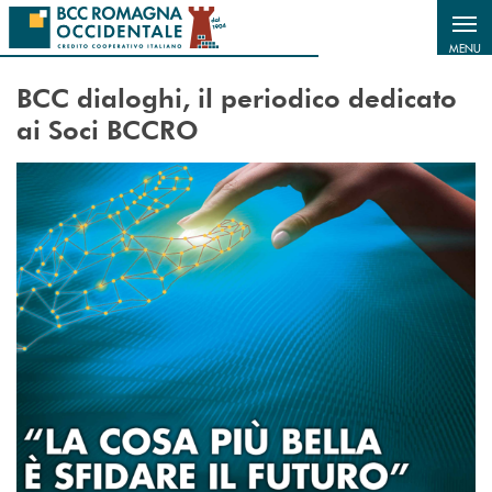
Salta al contenuto principale
MENU
BCC dialoghi, il periodico dedicato
ai Soci BCCRO