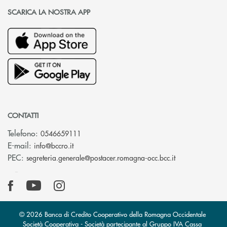
SCARICA LA NOSTRA APP
CONTATTI
Telefono:
0546659111
(si apre l’app di posta elettronica)
E-mail:
info@bccro.it
(si apre l’app 
PEC:
segreteria.generale@postacer.romagna-occ.bcc.it
© 2026 Banca di Credito Cooperativo della Romagna Occidentale
Società Cooperativa - Società partecipante al Gruppo IVA Cassa