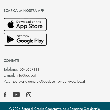
SCARICA LA NOSTRA APP
CONTATTI
Telefono:
0546659111
(si apre l’app di posta elettronica)
E-mail:
info@bccro.it
(si apre l’app 
PEC:
segreteria.generale@postacer.romagna-occ.bcc.it
© 2026 Banca di Credito Cooperativo della Romagna Occidentale