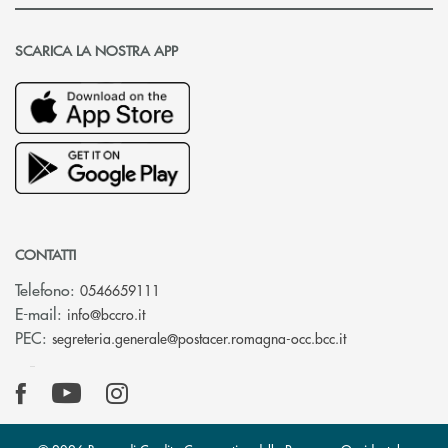
SCARICA LA NOSTRA APP
CONTATTI
Telefono:
0546659111
(si apre l’app di posta elettronica)
E-mail:
info@bccro.it
(si apre l’app 
PEC:
segreteria.generale@postacer.romagna-occ.bcc.it