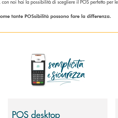
 con noi hai la possibilità di scegliere il POS perfetto per 
 come tante POSsibilità possono fare la differenza.
Scopri di più POS desktop
S
POS desktop