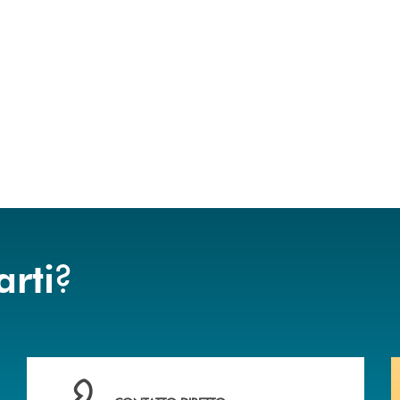
?
arti
anca.
Hai bisogno di assistenza immediata? Contattaci !