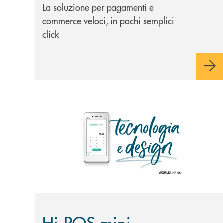
La soluzione per pagamenti e-
commerce veloci, in pochi semplici
click
Scopri di più Hi-POS mini
Hi-POS mini