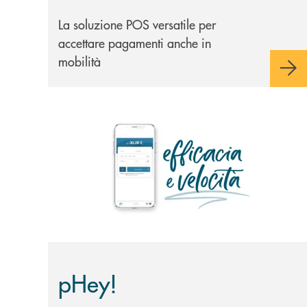
La soluzione POS versatile per
accettare pagamenti anche in
mobilità
Scopri di più pHey!
pHey!