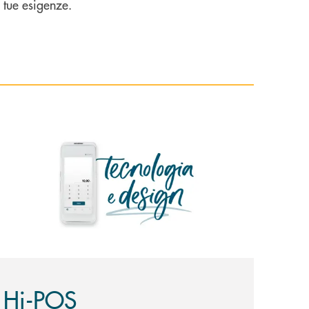
le tue esigenze.
copri di più Hi-POS
Hi-POS