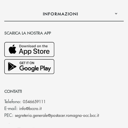
INFORMAZIONI
SCARICA LA NOSTRA APP
CONTATTI
Telefono:
0546659111
(si apre l’app di posta elettronica)
E-mail:
info@bccro.it
(si apre l’app 
PEC:
segreteria.generale@postacer.romagna-occ.bcc.it