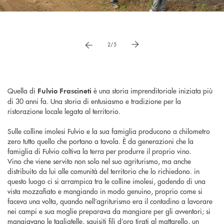
Pause
vai a immagne precedente
vai a immagine successiva
2/5
Quella di
è una storia imprenditoriale iniziata più
Fulvio Frascineti
di 30 anni fa. Una storia di entusiasmo e tradizione per la
ristorazione locale legata al territorio.
Sulle colline imolesi Fulvio e la sua famiglia producono a chilometro
zero tutto quello che portano a tavola. È da generazioni che la
famiglia di Fulvio coltiva la terra per produrre il proprio vino.
Vino che viene servito non solo nel suo agriturismo, ma anche
distribuito da lui alle comunità del territorio che lo richiedono. in
questo luogo ci si arrampica tra le colline imolesi, godendo di una
vista mozzafiato e mangiando in modo genuino, proprio come si
faceva una volta, quando nell’agriturismo era il contadino a lavorare
nei campi e sua moglie preparava da mangiare per gli avventori; si
mangiavano le tagliatelle, squisiti fili d’oro tirati al mattarello, un