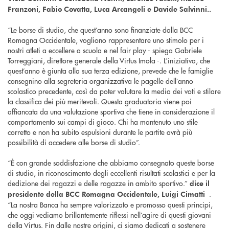
Franzoni, Fabio Covatta, Luca Arcangeli e Davide Salvinni..
“Le borse di studio, che quest’anno sono finanziate dalla BCC
Romagna Occidentale, vogliono rappresentare uno stimolo per i
nostri atleti a eccellere a scuola e nel fair play - spiega Gabriele
Torreggiani, direttore generale della Virtus Imola -. L’iniziativa, che
quest’anno è giunta alla sua terza edizione, prevede che le famiglie
consegnino alla segreteria organizzativa le pagelle dell’anno
scolastico precedente, così da poter valutare la media dei voti e stilare
la classifica dei più meritevoli. Questa graduatoria viene poi
affiancata da una valutazione sportiva che tiene in considerazione il
comportamento sui campi di gioco. Chi ha mantenuto uno stile
corretto e non ha subito espulsioni durante le partite avrà più
possibilità di accedere alle borse di studio”.
“È con grande soddisfazione che abbiamo consegnato queste borse
di studio, in riconoscimento degli eccellenti risultati scolastici e per la
dedizione dei ragazzi e delle ragazze in ambito sportivo.”
dice il
.
presidente della BCC Romagna Occidentale, Luigi Cimatti
“La nostra Banca ha sempre valorizzato e promosso questi principi,
che oggi vediamo brillantemente riflessi nell’agire di questi giovani
della Virtus. Fin dalle nostre origini, ci siamo dedicati a sostenere