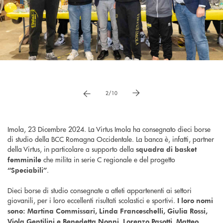
Pause
vai a immagne precedente
vai a immagine successiva
2/10
Imola, 23 Dicembre 2024. La Virtus Imola ha consegnato dieci borse
di studio della BCC Romagna Occidentale. La banca è, infatti, partner
della Virtus, in particolare a supporto della
squadra di basket
che milita in serie C regionale e del progetto
femminile
.
“Speciabili”
Dieci borse di studio consegnate a atleti appartenenti ai settori
giovanili, per i loro eccellenti risultati scolastici e sportivi.
I loro nomi
sono: Martina Commissari, Linda Franceschelli, Giulia Rossi,
Viola Gentilini e Benedetta Nonni, Lorenzo Pasotti, Matteo