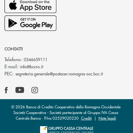
CONTATTI
Telefono:
0546659111
(si apre l’app di posta elettronica)
E-mail:
info@bccro.it
(si apre l’app 
PEC:
segreteria.generale@postacer.romagna-occ.bcc.it
© 2026 Banca di Credito Cooperativo della Romagna Occidentale
Società Cooperativa - Società partecipante al Gruppo IVA Cassa
Centrale Banca · P.Iva 02529020220
Crediti
|
Note legali