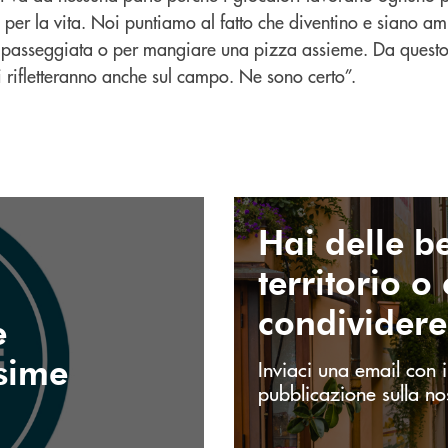
a per la vita. Noi puntiamo al fatto che diventino e siano a
passeggiata o per mangiare una pizza assieme. Da questo p
 rifletteranno anche sul campo. Ne sono certo”.
INVIA EMAIL
Hai delle be
territorio o
condivider
e
ssime
Inviaci una email con i
pubblicazione sulla no