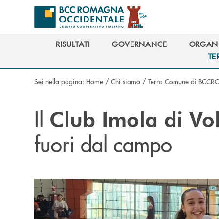
Salta al contenuto principale
RISULTATI
GOVERNANCE
ORGANI
RISULTATI
GOVERNANCE
ORGANI
TE
TE
Sei nella pagina:
Home
/
Chi siamo
/
Terra Comune di BCCR
Il
Club Imola di Vol
fuori dal campo