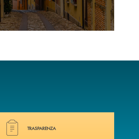
Hai bisogno di alcuni documenti ? Vai alla pagina della 
TRASPARENZA