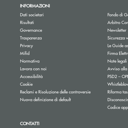
INFORMAZIONI
Dati societari
Fondo di Ga
Apre una nuova finestra
Risultati
Arbitro Con
A
Governance
Newsletter
Trasparenza
Sicurezza 
Privacy
Le Guide as
Mifid
Firma Elet
Normativa
Note legali
Lavora con noi
Avviso alla
Accessibilità
PSD2 – O
Cookie
Whistleblo
Reclami e Risoluzione delle controversie
Riforma tas
Nuova definizione di default
Disconosci
Codice appa
CONTATTI