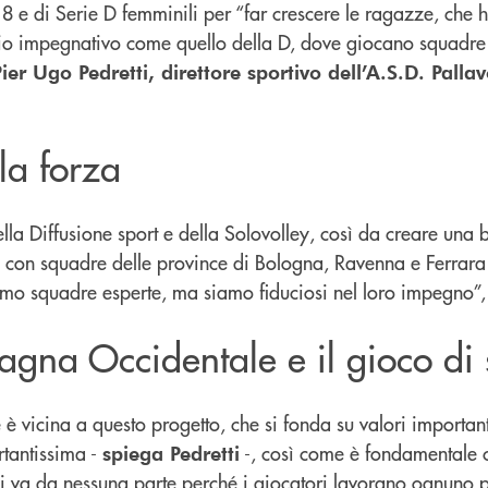
 e di Serie D femminili per “far crescere le ragazze, che 
rio impegnativo come quello della D, dove giocano squadre 
ier Ugo Pedretti, direttore sportivo dell’A.S.D. Palla
 la forza
lla Diffusione sport e della Solovolley, così da creare una b
 con squadre delle province di Bologna, Ravenna e Ferrara 
mo squadre esperte, ma siamo fiduciosi nel loro impegno”
agna Occidentale e il gioco di
cina a questo progetto, che si fonda su valori importanti 
rtantissima -
-, così come è fondamentale c
spiega Pedretti
si va da nessuna parte perché i giocatori lavorano ognuno pe