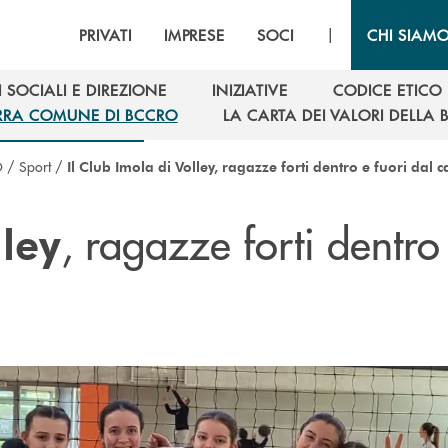
|
PRIVATI
IMPRESE
SOCI
CHI SIAM
 SOCIALI E DIREZIONE
INIZIATIVE
CODICE ETICO
 SOCIALI E DIREZIONE
INIZIATIVE
CODICE ETICO
RRA COMUNE DI BCCRO
LA CARTA DEI VALORI DELLA
RRA COMUNE DI BCCRO
LA CARTA DEI VALORI DELLA
O
/
Sport
/
Il Club Imola di Volley, ragazze forti dentro e fuori dal
, ragazze forti dentro
ley