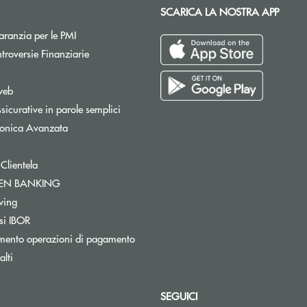
SCARICA LA NOSTRA APP
Apre una nuova finestra
ranzia per le PMI
Apre una nuova finestra
troversie Finanziarie
pre una nuova finestra
web
sicurative in parole semplici
tronica Avanzata
 Clientela
Apre una nuova finestra
PEN BANKING
Apre una nuova finestra
wing
si IBOR
mento operazioni di pagamento
lti
SEGUICI