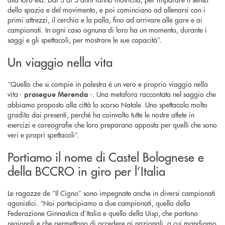
dello spazio e del movimento, e poi cominciano ad allenarsi con i
primi attrezzi, il cerchio e la palla, fino ad arrivare alle gare e ai
campionati. In ogni caso ognuna di loro ha un momento, durante i
saggi e gli spettacoli, per mostrare le sue capacità”.
Un viaggio nella vita
“Quello che si compie in palestra è un vero e proprio viaggio nella
vita -
-. Una metafora raccontata nel saggio che
prosegue Merenda
abbiamo proposto alla città lo scorso Natale. Uno spettacolo molto
gradito dai presenti, perché ha coinvolto tutte le nostre atlete in
esercizi e coreografie che loro preparano apposta per quelli che sono
veri e propri spettacoli”.
Portiamo il nome di Castel Bolognese e
della BCCRO in giro per l’Italia
Le ragazze de “Il Cigno” sono impegnate anche in diversi campionati
agonistici. “Noi partecipiamo a due campionati, quello della
Federazione Ginnastica d’Italia e quello della Uisp, che partono
regionali e che permettono di accedere ai nazionali, a cui mandiamo