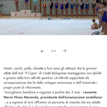
Pause
vai a immagne precedente
vai a immagine successiva
2/4
Nastri, cerchi, palle, clavette e funi sono gli attrezzi che le giovani
atlete dell’Asd “Il Cigno” di Castel Bolognese maneggiano con abilità
e grazia nella loro attività sportiva. Un’attività supportata da
un’associazione che fa dello sviluppo armonioso e dell’inclusività i
propri punti di riferimento.
“Accogliamo bambine e ragazze a partire dai 3 anni -
racconta
Maria Nives Merenda, presidente dell’associazione castellana
-, e a ognuna di loro offriamo un percorso di crescita che sia adatto
alla loro età. Dai 3 ai 5 anni fanno motricità, per imparare il senso