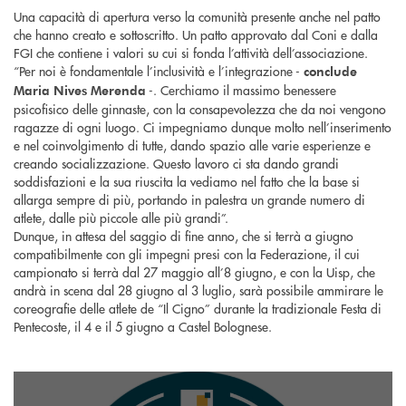
Una capacità di apertura verso la comunità presente anche nel patto
che hanno creato e sottoscritto. Un patto approvato dal Coni e dalla
FGI che contiene i valori su cui si fonda l’attività dell’associazione.
“Per noi è fondamentale l’inclusività e l’integrazione -
conclude
-. Cerchiamo il massimo benessere
Maria Nives Merenda
psicofisico delle ginnaste, con la consapevolezza che da noi vengono
ragazze di ogni luogo. Ci impegniamo dunque molto nell’inserimento
e nel coinvolgimento di tutte, dando spazio alle varie esperienze e
creando socializzazione. Questo lavoro ci sta dando grandi
soddisfazioni e la sua riuscita la vediamo nel fatto che la base si
allarga sempre di più, portando in palestra un grande numero di
atlete, dalle più piccole alle più grandi”.
Dunque, in attesa del saggio di fine anno, che si terrà a giugno
compatibilmente con gli impegni presi con la Federazione, il cui
campionato si terrà dal 27 maggio all’8 giugno, e con la Uisp, che
andrà in scena dal 28 giugno al 3 luglio, sarà possibile ammirare le
coreografie delle atlete de “Il Cigno” durante la tradizionale Festa di
Pentecoste, il 4 e il 5 giugno a Castel Bolognese.
SEGUICI SU INSTAGRAM