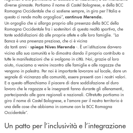
diverse ginnaste. Portiamo il nome di Castel Bolognese, e della BCC
Romagna Occidentale che ci sostiene sempre, in giro per l’Italia e
questo ci rende molto orgogliosi”,
continua Merenda.
Un orgoglio che si allarga proprio alla presenza della BCC della
Romagna Occidentale fra i sostenitori di questa realtà sportiva, che
tante soddisfazioni dà alle proprie atlete e alle loro famiglie. “La
Banca è una presenza preziosa, che ci è vicina
da tanti anni -
-. È un’istituzione davvero
spiega Nives Merenda
vicina alla sua comunità e lo dimostra dando il proprio contributo a
tutte le manifestazioni che si svolgono in città. Noi, grazie al loro
aiuto, riusciamo a venire incontro alle famiglie e alle ragazze che
vengono in palestra. Per noi è importante lavorare sul locale, dare un
segnale di vicinanza alla comunità, essere presenti con i nostri valori.
E a questo affianchiamo il piacere di dare soddisfazione al duro
lavoro che le ragazze e le insegnanti fanno durante gli allenamenti,
partecipando alle gare regionali e nazionali. Oltretutto portiamo in
giro il nome di Castel Bolognese, e l’amore per il nostro territorio è
una delle cose che abbiamo in comune con la BCC Romagna
Occidentale”.
Un patto per l’inclusività e l’integrazione