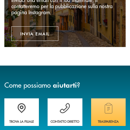
contatteremo per la pubblicazione sulla nostra
pagina Instagram.
INVIA EMAIL
Come possiamo
?
aiutarti
Accedi all' elenco completo delle filiali della banca.
Hai bisogno di assistenza immediata? Contatta
Hai bisogno di alcuni
TROVA LA FILIALE
CONTATTO DIRETTO
TRASPARENZA