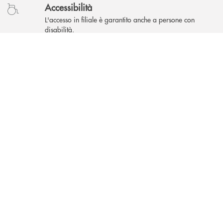
Accessibilità
L'accesso in filiale è garantito anche a persone con
disabilità.
INBANK
Area Self
Cassa Smart presente all'interno della banca ed
accessibile al pubblico dalle 05.00 alle 23.00.
Altre filiali a Imola
Filiale di Imola
Piazzale Michelangelo, 2
Filiale di Imola