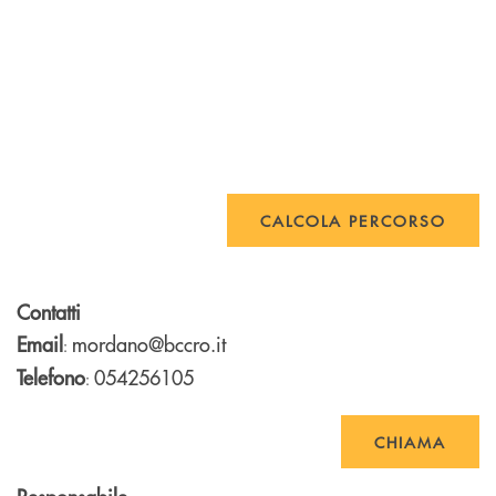
CALCOLA PERCORSO
Contatti
Email
mordano@bccro.it
:
Telefono
054256105
:
CHIAMA