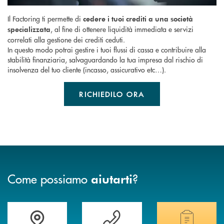
Il Factoring ti permette di
cedere i tuoi crediti a una società
, al fine di ottenere liquidità immediata e servizi
specializzata
correlati alla gestione dei crediti ceduti.
In questo modo potrai gestire i tuoi flussi di cassa e contribuire alla
stabilità finanziaria, salvaguardando la tua impresa dal rischio di
insolvenza del tuo cliente (incasso, assicurativo etc…).
RICHIEDILO ORA
Come possiamo
?
aiutarti
Accedi all' elenco completo delle filiali della banca.
Hai bisogno di assistenza immediata? Contatta
Hai bisogno di alcuni