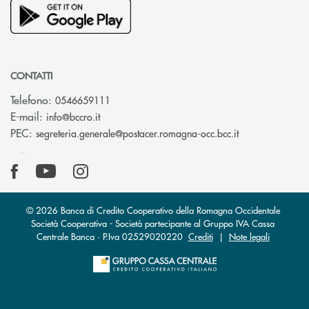
CONTATTI
Telefono:
0546659111
(si apre l’app di posta elettronica)
E-mail:
info@bccro.it
(si apre l’app 
PEC:
segreteria.generale@postacer.romagna-occ.bcc.it
© 2026 Banca di Credito Cooperativo della Romagna Occidentale
Società Cooperativa - Società partecipante al Gruppo IVA Cassa
Centrale Banca · P.Iva 02529020220
Crediti
|
Note legali