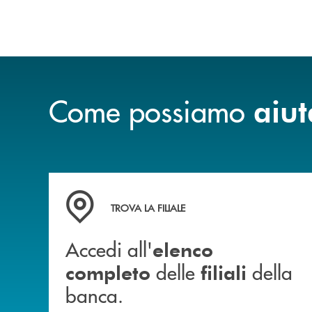
Come possiamo
aiut
Accedi all' elenco completo delle filiali della b
TROVA LA FILIALE
Accedi all'
elenco
delle
della
completo
filiali
banca.