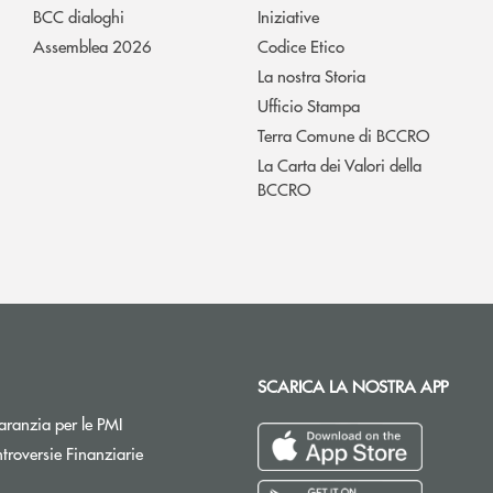
BCC dialoghi
Iniziative
Assemblea 2026
Codice Etico
La nostra Storia
Ufficio Stampa
Terra Comune di BCCRO
La Carta dei Valori della
BCCRO
SCARICA LA NOSTRA APP
Apre una nuova finestra
ranzia per le PMI
Apre una nuova finestra
troversie Finanziarie
pre una nuova finestra