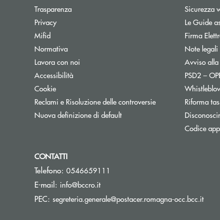
Trasparenza
Sicurezza 
Privacy
Le Guide as
Mifid
Firma Elet
Normativa
Note legali
Lavora con noi
Avviso alla
Accessibilità
PSD2 – O
Cookie
Whistleblo
Reclami e Risoluzione delle controversie
Riforma tas
Nuova definizione di default
Disconosci
Codice appa
CONTATTI
Telefono:
0546659111
(si apre l’app di posta elettronica)
E-mail:
info@bccro.it
(si a
PEC:
segreteria.generale@postacer.romagna-occ.bcc.it