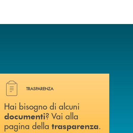
Hai bisogno di alcuni documenti ? Vai alla pagina della 
TRASPARENZA
Hai bisogno di alcuni
? Vai alla
documenti
pagina della
.
trasparenza