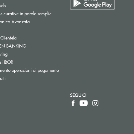
web
sicurative in parole semplici
tronica Avanzata
 Clientela
Apre una nuova finestra
PEN BANKING
Apre una nuova finestra
wing
si IBOR
mento operazioni di pagamento
lti
SEGUICI
pre l’app di posta elettronica)