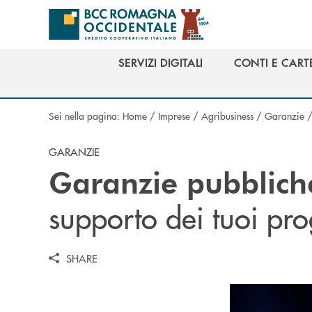
Salta al contenuto principale
SERVIZI DIGITALI
CONTI E CART
SERVIZI DIGITALI
CONTI E CART
Sei nella pagina:
Home
/
Imprese
/
Agribusiness
/
Garanzie
GARANZIE
Garanzie pubbliche
supporto dei tuoi pro
SHARE