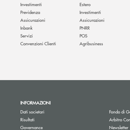
Investimenti
Estero
Previdenza
Investimenti
Assicurazioni
Assicurazioni
Inbank
PNRR
Servizi
POS
Convenzioni Clienti
Agribusiness
INFORMAZIONI
Dati societari
Fondo di Ga
Apre una nuova finestra
Risultati
Arbitro Con
A
Governance
Newsletter