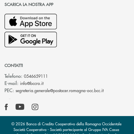
SCARICA LA NOSTRA APP
CONTATTI
Telefono:
0546659111
(si apre l’app di posta elettronica)
E-mail:
info@bccro.it
(si apre l’app 
PEC:
segreteria.generale@postacer.romagna-occ.bcc.it
© 2026 Banca di Credito Cooperativo della Romagna Occidentale
Società Cooperativa - Società partecipante al Gruppo IVA Cassa