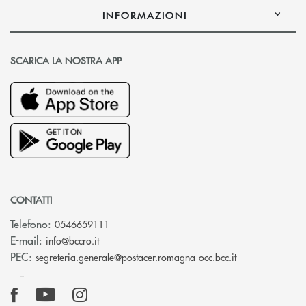
INFORMAZIONI
SCARICA LA NOSTRA APP
CONTATTI
Telefono:
0546659111
(si apre l’app di posta elettronica)
E-mail:
info@bccro.it
(si apre l’app 
PEC:
segreteria.generale@postacer.romagna-occ.bcc.it