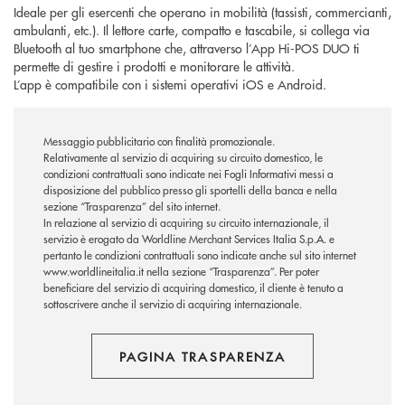
Ideale per gli esercenti che operano in mobilità (tassisti, commercianti,
ambulanti, etc.). Il lettore carte, compatto e tascabile, si collega via
Bluetooth al tuo smartphone che, attraverso l’App Hi-POS DUO ti
permette di gestire i prodotti e monitorare le attività.
L’app è compatibile con i sistemi operativi iOS e Android.
Messaggio pubblicitario con finalità promozionale.
Relativamente al servizio di acquiring su circuito domestico, le
condizioni contrattuali sono indicate nei Fogli Informativi messi a
disposizione del pubblico presso gli sportelli della banca e nella
sezione “Trasparenza” del sito internet.
In relazione al servizio di acquiring su circuito internazionale, il
servizio è erogato da Worldline Merchant Services Italia S.p.A. e
pertanto le condizioni contrattuali sono indicate anche sul sito internet
www.worldlineitalia.it nella sezione “Trasparenza”. Per poter
beneficiare del servizio di acquiring domestico, il cliente è tenuto a
sottoscrivere anche il servizio di acquiring internazionale.
PAGINA TRASPARENZA