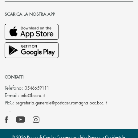
SCARICA LA NOSTRA APP
CONTATTI
Telefono:
0546659111
(si apre l’app di posta elettronica)
E-mail:
info@bccro.it
(si apre l’app 
PEC:
segreteria.generale@postacer.romagna-occ.bcc.it
© 2026 Banca di Credito Cooperativo della Romagna Occidentale