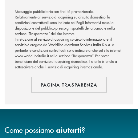
Messaggio pubblicitario con finalità promozionale.
Relativamente al servizio di acquiring su circuito domestico, le
condizioni contrattuali sono indicate nei Fogli Informativi messi a
disposizione del pubblico presso gli sportelli della banca e nella
sezione “Trasparenza” del sito internet.
In relazione al servizio di acquiring su circuito internazionale, il
servizio è erogato da Worldline Merchant Services Italia S.p.A. e
pertanto le condizioni contrattuali sono indicate anche sul sito internet
www.worldlineitalia.it nella sezione “Trasparenza”. Per poter
beneficiare del servizio di acquiring domestico, il cliente è tenuto a
sottoscrivere anche il servizio di acquiring internazionale.
PAGINA TRASPARENZA
Come possiamo
?
aiutarti