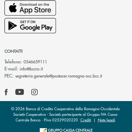
CONTATTI
Telefono:
0546659111
(si apre l’app di posta elettronica)
E-mail:
info@bccro.it
(si apre l’app 
PEC:
segreteria.generale@postacer.romagna-occ.bcc.it
© 2026 Banca di Credito Cooperativo della Romagna Occidentale
Società Cooperativa - Società partecipante al Gruppo IVA Cassa
Centrale Banca · P.Iva 02529020220
Crediti
|
Note legali