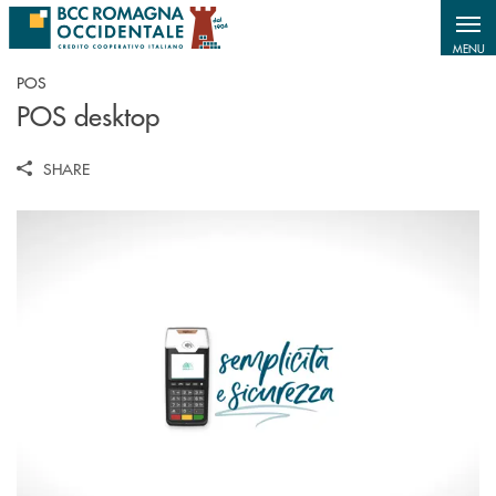
Salta al contenuto principale
MENU
POS
POS desktop
SHARE