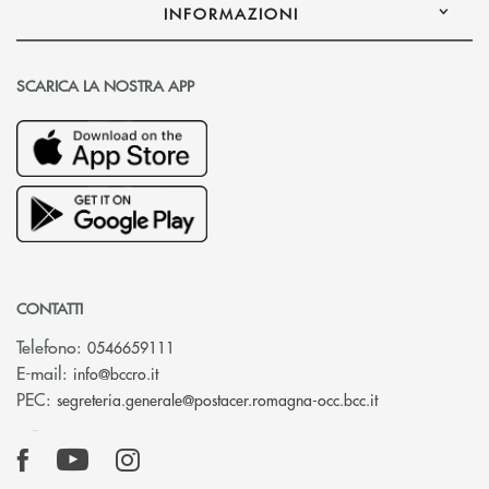
INFORMAZIONI
SCARICA LA NOSTRA APP
CONTATTI
Telefono:
0546659111
(si apre l’app di posta elettronica)
E-mail:
info@bccro.it
(si apre l’app 
PEC:
segreteria.generale@postacer.romagna-occ.bcc.it