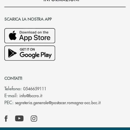
SCARICA LA NOSTRA APP
CONTATTI
Telefono:
0546659111
(si apre l’app di posta elettronica)
E-mail:
info@bccro.it
(si apre l’app 
PEC:
segreteria.generale@postacer.romagna-occ.bcc.it