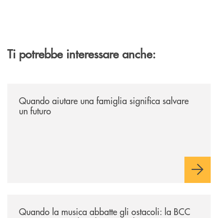
Ti potrebbe interessare anche:
/news/quando-aiutare-una-famiglia-significa-salvare-un-futuro/
Quando aiutare una famiglia significa salvare
un futuro
/news/quando-la-musica-abbatte-gli-ostacoli-la-bcc-romagna-occidental
Quando la musica abbatte gli ostacoli: la BCC