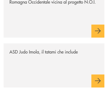
Romagna Occidentale vicina al progetto N.O.I.
/news/asd-judo-imola-il-tatami-che-include/
ASD Judo Imola, il tatami che include