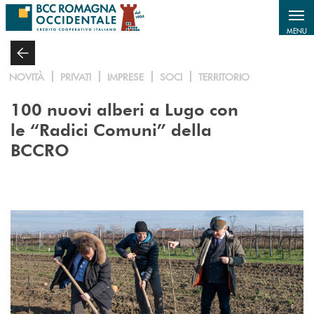
Salta al contenuto principale
MENU
NOVITÀ
PRIVATI
IMPRESE
SOCI
TERRITORIO
100 nuovi alberi a Lugo con
le “Radici Comuni” della
BCCRO