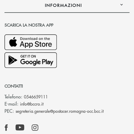
INFORMAZIONI
SCARICA LA NOSTRA APP
CONTATTI
Telefono:
0546659111
(si apre l’app di posta elettronica)
E-mail:
info@bccro.it
(si apre l’app 
PEC:
segreteria.generale@postacer.romagna-occ.bcc.it