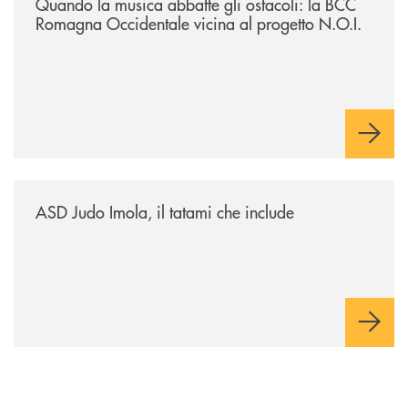
Quando la musica abbatte gli ostacoli: la BCC
Romagna Occidentale vicina al progetto N.O.I.
/news/asd-judo-imola-il-tatami-che-include/
ASD Judo Imola, il tatami che include