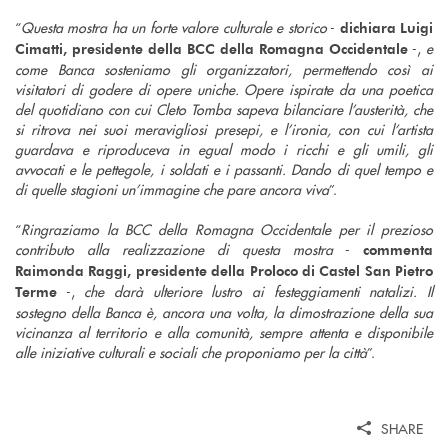
“
Questa mostra ha un forte valore culturale e storico
-
dichiara Luigi
-,
e
Cimatti, presidente della BCC della Romagna Occidentale
come Banca sosteniamo gli organizzatori, permettendo così ai
visitatori di godere di opere uniche. Opere ispirate da una poetica
del quotidiano con cui Cleto Tomba sapeva bilanciare l’austerità, che
si ritrova nei suoi meravigliosi presepi, e l’ironia, con cui l’artista
guardava e riproduceva in egual modo i ricchi e gli umili, gli
avvocati e le pettegole, i soldati e i passanti. Dando di quel tempo e
di quelle stagioni un’immagine che pare ancora viva
”.
“
Ringraziamo la BCC della Romagna Occidentale per il prezioso
contributo alla realizzazione di questa mostra
-
commenta
Raimonda Raggi, presidente della Proloco di Castel San Pietro
-,
che darà ulteriore lustro ai festeggiamenti natalizi. Il
Terme
sostegno della Banca è, ancora una volta, la dimostrazione della sua
vicinanza al territorio e alla comunità, sempre attenta e disponibile
alle iniziative culturali e sociali che proponiamo per la città
”.
SHARE