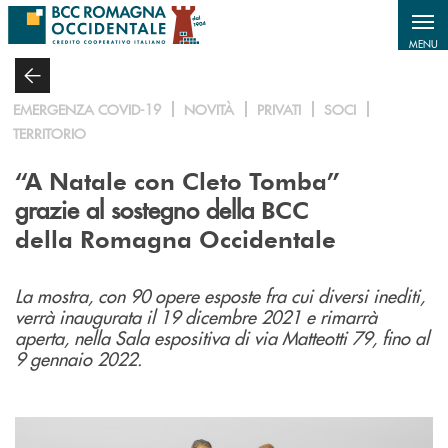
Salta al contenuto principale
MENU
EMERGENZA COVID-19
NOVITÀ
PRIVATI
SOCI
TERRITORIO
“A Natale con Cleto Tomba”
grazie al sostegno della
BCC
della Romagna Occidentale
La mostra, con 90 opere esposte fra cui diversi inediti,
verrà inaugurata il 19 dicembre 2021 e rimarrà
aperta, nella Sala espositiva di via Matteotti 79, fino al
9 gennaio 2022.