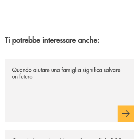
Ti potrebbe interessare anche:
/news/quando-aiutare-una-famiglia-significa-salvare-un-futuro/
Quando aiutare una famiglia significa salvare
un futuro
/news/quando-la-musica-abbatte-gli-ostacoli-la-bcc-romagna-occidental