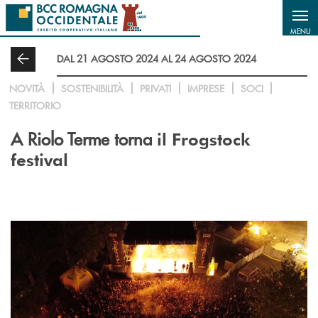
Salta al contenuto principale
MENU
DAL 21 AGOSTO 2024 AL 24 AGOSTO 2024
NOVITÀ
SOSTENIBILITÀ
PRIVATI
IMPRESE
SOCI
TERRITORIO
A Riolo Terme torna
il Frogstock
festival