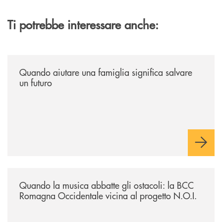
Ti potrebbe interessare anche:
/news/quando-aiutare-una-famiglia-significa-salvare-un-futuro/
Quando aiutare una famiglia significa salvare
un futuro
/news/quando-la-musica-abbatte-gli-ostacoli-la-bcc-romagna-occidental
Quando la musica abbatte gli ostacoli: la BCC
Romagna Occidentale vicina al progetto N.O.I.