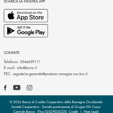
SCARICA LA NOSTRA APP
CONTATTI
Telefono:
0546659111
(si apre l’app di posta elettronica)
E-mail:
info@bccro.it
(si apre l’app 
PEC:
segreteria.generale@postacer.romagna-occ.bcc.it
© 2026 Banca di Credito Cooperativo della Romagna Occidentale
Società Cooperativa - Società partecipante al Gruppo IVA Cassa
Centrale Banca · P.Iva 02529020220
Crediti
|
Note legali