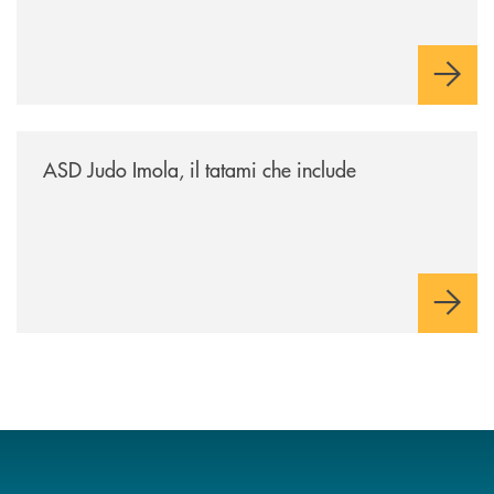
/news/asd-judo-imola-il-tatami-che-include/
ASD Judo Imola, il tatami che include