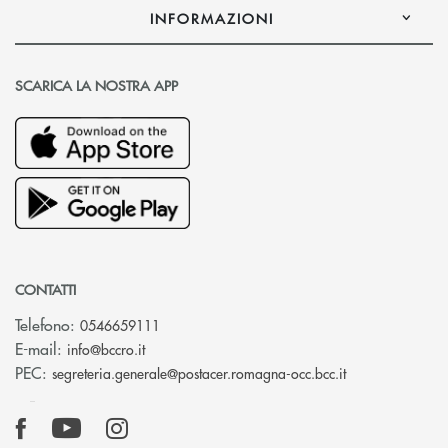
INFORMAZIONI
SCARICA LA NOSTRA APP
CONTATTI
Telefono:
0546659111
(si apre l’app di posta elettronica)
E-mail:
info@bccro.it
(si apre l’app 
PEC:
segreteria.generale@postacer.romagna-occ.bcc.it