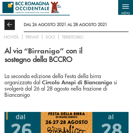
Salta al contenuto principale
MENU
DAL 26 AGOSTO 2021 AL 28 AGOSTO 2021
NOVITÀ
PRIVATI
SOCI
TERRITORIO
Al via
con il
“Birranigo”
sostegno della BCCRO
La seconda edizione della Festa della birra
organizzata dal
si
Circolo Anspi di Biancanigo
svolgerà dal 26 al 28 agosto nella frazione di
Biancanigo