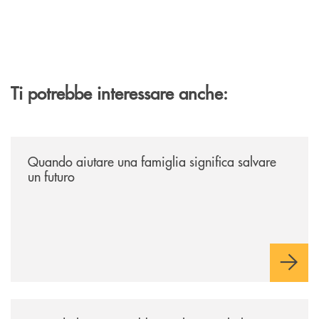
Ti potrebbe interessare anche:
/news/quando-aiutare-una-famiglia-significa-salvare-un-futuro/
Quando aiutare una famiglia significa salvare
un futuro
/news/quando-la-musica-abbatte-gli-ostacoli-la-bcc-romagna-occidental