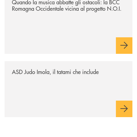
Quando la musica abbatte gli ostacoli: la BCC
Romagna Occidentale vicina al progetto N.O.I.
/news/asd-judo-imola-il-tatami-che-include/
ASD Judo Imola, il tatami che include