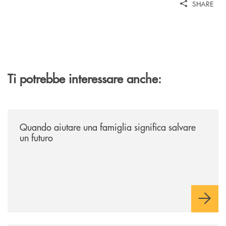
SHARE
Ti potrebbe interessare anche:
/news/quando-aiutare-una-famiglia-significa-salvare-un-futuro/
Quando aiutare una famiglia significa salvare
un futuro