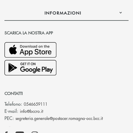
INFORMAZIONI
SCARICA LA NOSTRA APP
CONTATTI
Telefono:
0546659111
(si apre l’app di posta elettronica)
E-mail:
info@bccro.it
(si apre l’app 
PEC:
segreteria.generale@postacer.romagna-occ.bcc.it