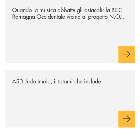
/news/quando-la-musica-abbatte-gli-ostacoli-la-bcc-romagna-occidental
Quando la musica abbatte gli ostacoli: la BCC
Romagna Occidentale vicina al progetto N.O.I.
/news/asd-judo-imola-il-tatami-che-include/
ASD Judo Imola, il tatami che include