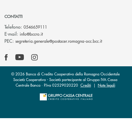
CONTATTI
Telefono:
0546659111
(si apre l’app di posta elettronica)
E-mail:
info@bccro.it
(si apre l’app 
PEC:
segreteria.generale@postacer.romagna-occ.bcc.it
© 2026 Banca di Credito Cooperativo della Romagna Occidentale
Società Cooperativa - Società partecipante al Gruppo IVA Cassa
Centrale Banca · P.Iva 02529020220
Crediti
|
Note legali