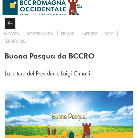
Salta al contenuto principale
NOVITÀ
SOSTENIBILITÀ
PRIVATI
IMPRESE
SOCI
TERRITORIO
Buona Pasqua da BCCRO
La lettera del Presidente Luigi Cimatti