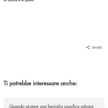
SHARE
Ti potrebbe interessare anche:
/news/quando-aiutare-una-famiglia-significa-salvare-un-futuro/
Quando aiutare una famiglia significa salvare