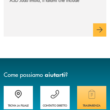
ASD Judo Imola, il tatami che include
Come possiamo
?
aiutarti
Accedi all' elenco completo delle filiali della banca.
Hai bisogno di assistenza immediata? Contatta
Hai bisogno di alcuni
TROVA LA FILIALE
CONTATTO DIRETTO
TRASPARENZA