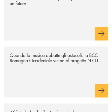
un futuro
/news/quando-la-musica-abbatte-gli-ostacoli-la-bcc-romagna-occidental
Quando la musica abbatte gli ostacoli: la BCC
Romagna Occidentale vicina al progetto N.O.I.
/news/asd-judo-imola-il-tatami-che-include/