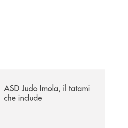
omagna-occidentale-vicina-al-progetto-noi/
news/asd-judo-imola-il-tatami-che-include/
ASD Judo Imola, il tatami
che include