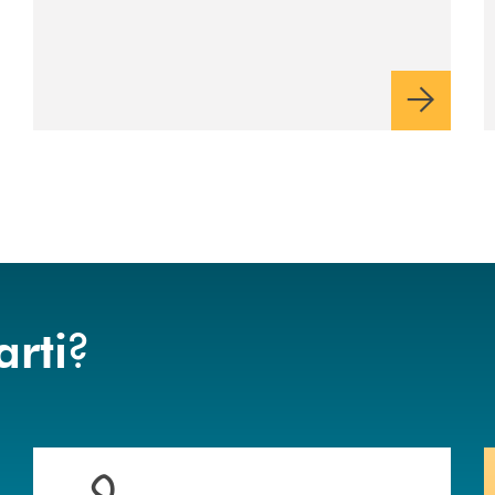
?
arti
anca.
Hai bisogno di assistenza immediata? Contattaci !