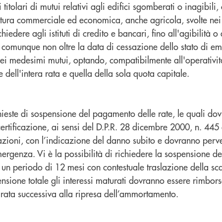
 titolari di mutui relativi agli edifici sgomberati o inagibili,
 natura commerciale ed economica, anche agricola, svolte ne
chiedere agli istituti di credito e bancari, fino all'agibilità o 
 comunque non oltre la data di cessazione dello stato di e
dei medesimi mutui, optando, compatibilmente all'operativi
ne dell'intera rata e quella della sola quota capitale.
hieste di sospensione del pagamento delle rate, le quali do
tificazione, ai sensi del D.P.R. 28 dicembre 2000, n. 445 
zioni, con l’indicazione del danno subito e dovranno perven
mergenza. Vi è la possibilità di richiedere la sospensione del
 un periodo di 12 mesi con contestuale traslazione della sc
nsione totale gli interessi maturati dovranno essere rimborsa
ata successiva alla ripresa dell’ammortamento.