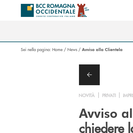
Salta al contenuto principale
Sei nella pagina:
Home
/
News
/
Avviso alla Clientela
NOVITÀ
PRIVATI
IMPR
Avviso al
chiedere l