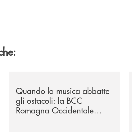
che:
vare-un-futuro/
/news/quando-la-musica-abbatte-gli-ostacoli-la-bcc-r
/
Quando la musica abbatte
gli ostacoli: la BCC
Romagna Occidentale
vicina al progetto N.O.I.