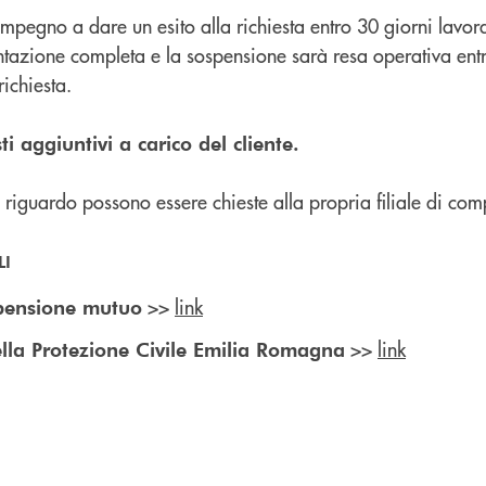
mpegno a dare un esito alla richiesta entro 30 giorni lavora
tazione completa e la sospensione sarà resa operativa ent
richiesta.
i aggiuntivi a carico del cliente.
l riguardo possono essere chieste alla propria filiale di co
LI
>>
link
spensione mutuo
>>
link
lla Protezione Civile Emilia Romagna