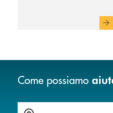
Come possiamo
aiut
Accedi all' elenco completo delle filiali della b