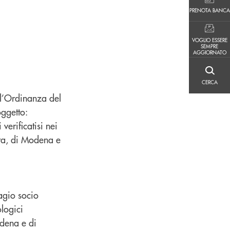
PRENOTA BANCA
PRENOTA BANCA
VOGLIO ESSERE SEMPRE AGGIORNATO
VOGLIO ESSERE
SEMPRE
AGGIORNATO
CERCA
CERCA
 l’Ordinanza del
ggetto:
verificatisi nei
ara, di Modena e
sagio socio
logici
odena e di