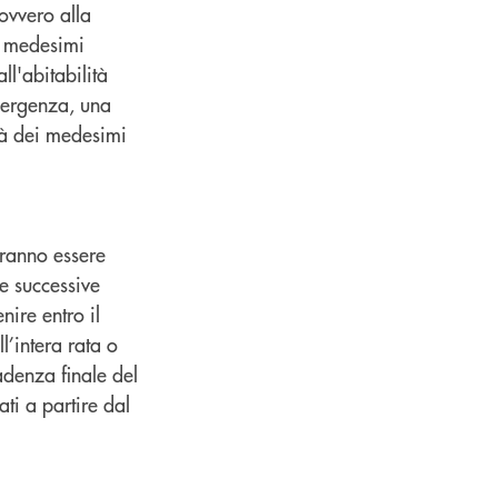
 ovvero alla
i medesimi
all'abitabilità
mergenza, una
tà dei medesimi
vranno essere
e successive
ire entro il
l’intera rata o
adenza finale del
ti a partire dal