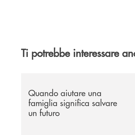
Ti potrebbe interessare an
/news/quando-aiutare-una-famiglia-significa-sal
Quando aiutare una
famiglia significa salvare
un futuro