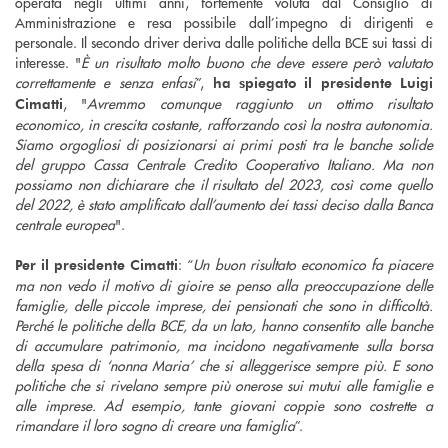
operata negli ultimi anni, fortemente voluta dal Consiglio di
Amministrazione e resa possibile dall’impegno di dirigenti e
personale. Il secondo driver deriva dalle politiche della BCE sui tassi di
interesse. "
È un risultato molto buono che deve essere però valutato
correttamente e senza enfasi
”,
ha spiegato il presidente Luigi
, "
Avremmo comunque raggiunto un ottimo risultato
Cimatti
economico, in crescita costante, rafforzando così la nostra autonomia.
Siamo orgogliosi di posizionarsi ai primi posti tra le banche solide
del gruppo Cassa Centrale Credito Cooperativo Italiano. Ma non
possiamo non dichiarare che il risultato del 2023, così come quello
del 2022, è stato amplificato dall’aumento dei tassi deciso dalla Banca
centrale europea
".
: “
Un buon risultato economico fa piacere
Per il presidente Cimatti
ma non vedo il motivo di gioire se penso alla preoccupazione delle
famiglie, delle piccole imprese, dei pensionati che sono in difficoltà.
Perché le politiche della BCE, da un lato, hanno consentito alle banche
di accumulare patrimonio, ma incidono negativamente sulla borsa
della spesa di ‘nonna Maria’ che si alleggerisce sempre più. E sono
politiche che si rivelano sempre più onerose sui mutui alle famiglie e
alle imprese. Ad esempio, tante giovani coppie sono costrette a
rimandare il loro sogno di creare una famiglia
”.