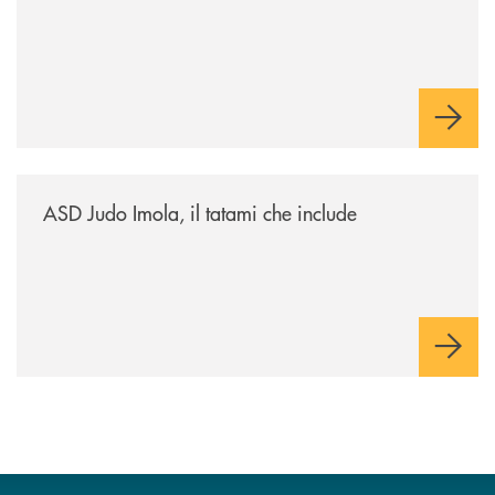
/news/asd-judo-imola-il-tatami-che-include/
ASD Judo Imola, il tatami che include