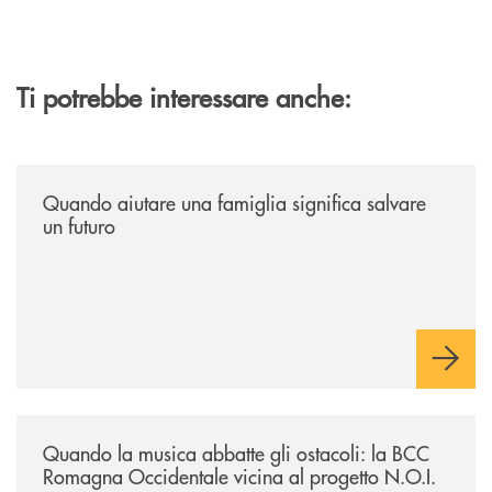
Ti potrebbe interessare anche:
/news/quando-aiutare-una-famiglia-significa-salvare-un-futuro/
Quando aiutare una famiglia significa salvare
un futuro
/news/quando-la-musica-abbatte-gli-ostacoli-la-bcc-romagna-occidental
Quando la musica abbatte gli ostacoli: la BCC
Romagna Occidentale vicina al progetto N.O.I.