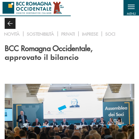
Salta al contenuto principale
MENU
NOVITÀ
SOSTENIBILITÀ
PRIVATI
IMPRESE
SOCI
BCC Romagna Occidentale,
approvato il bilancio