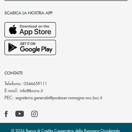
SCARICA LA NOSTRA APP
CONTATTI
Telefono:
0546659111
(si apre l’app di posta elettronica)
E-mail:
info@bccro.it
(si apre l’app 
PEC:
segreteria.generale@postacer.romagna-occ.bcc.it
© 2026 Banca di Credito Cooperativo della Romagna Occidentale