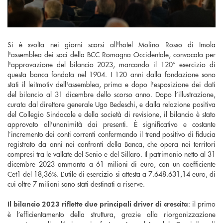
Si è svolta nei giorni scorsi all'hotel Molino Rosso di Imola
l'assemblea dei soci della BCC Romagna Occidentale, convocata per
l'approvazione del bilancio 2023, marcando il 120° esercizio di
questa banca fondata nel 1904. I 120 anni dalla fondazione sono
stati il leitmotiv dell'assemblea, prima e dopo l'esposizione dei dati
del bilancio al 31 dicembre dello scorso anno. Dopo l’illustrazione,
curata dal direttore generale Ugo Bedeschi, e dalla relazione positiva
del Collegio Sindacale e della società di revisione, il bilancio è stato
approvato all'unanimità dai presenti. È significativo e costante
l’incremento dei conti correnti confermando il trend positivo di fiducia
registrato da anni nei confronti della Banca, che opera nei territori
compresi tra le vallate del Senio e del Sillaro. Il patrimonio netto al 31
dicembre 2023 ammonta a 61 milioni di euro, con un coefficiente
Cet1 del 18,36%. L’utile di esercizio si attesta a 7.648.631,14 euro, di
cui oltre 7 milioni sono stati destinati a riserve.
: il primo
Il bilancio 2023 riflette due principali driver di crescita
è l’efficientamento della struttura, grazie alla riorganizzazione