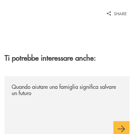
SHARE
Ti potrebbe interessare anche:
/news/quando-aiutare-una-famiglia-significa-salvare-un-futuro/
Quando aiutare una famiglia significa salvare
un futuro