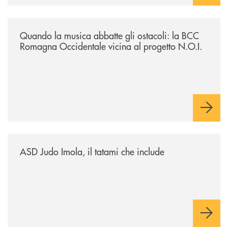
/news/quando-la-musica-abbatte-gli-ostacoli-la-bcc-romagna-occidental
Quando la musica abbatte gli ostacoli: la BCC
Romagna Occidentale vicina al progetto N.O.I.
/news/asd-judo-imola-il-tatami-che-include/
ASD Judo Imola, il tatami che include