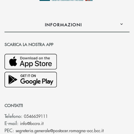
INFORMAZIONI
SCARICA LA NOSTRA APP
CONTATTI
Telefono:
0546659111
(si apre l’app di posta elettronica)
E-mail:
info@bccro.it
(si apre l’app 
PEC:
segreteria.generale@postacer.romagna-occ.bcc.it