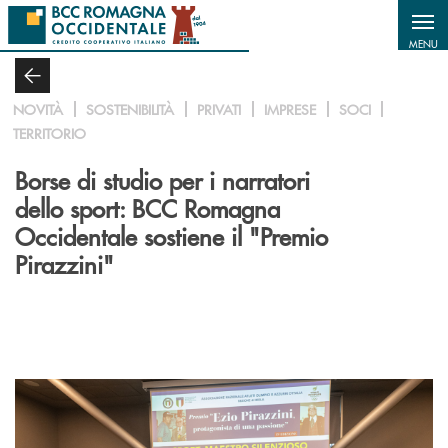
Salta al contenuto principale
MENU
NOVITÀ
SOSTENIBILITÀ
PRIVATI
IMPRESE
SOCI
TERRITORIO
Borse di studio per i narratori
dello sport: BCC Romagna
Occidentale sostiene il "Premio
Pirazzini"