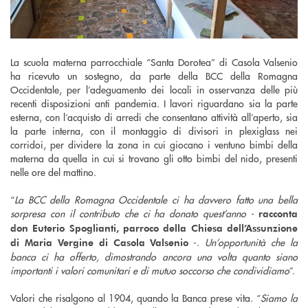
La scuola materna parrocchiale “Santa Dorotea” di Casola Valsenio
ha ricevuto un sostegno, da parte della BCC della Romagna
Occidentale, per l’adeguamento dei locali in osservanza delle più
recenti disposizioni anti pandemia. I lavori riguardano sia la parte
esterna, con l’acquisto di arredi che consentano attività all’aperto, sia
la parte interna, con il montaggio di divisori in plexiglass nei
corridoi, per dividere la zona in cui giocano i ventuno bimbi della
materna da quella in cui si trovano gli otto bimbi del nido, presenti
nelle ore del mattino.
“
La BCC della Romagna Occidentale ci ha davvero fatto una bella
sorpresa con il contributo che ci ha donato quest’anno -
racconta
don Euterio Spoglianti, parroco della Chiesa dell’Assunzione
-.
Un’opportunità che la
di Maria Vergine di Casola Valsenio
banca ci ha offerto, dimostrando ancora una volta quanto siano
importanti i valori comunitari e di mutuo soccorso che condividiamo
”.
Valori che risalgono al 1904, quando la Banca prese vita. “
Siamo la