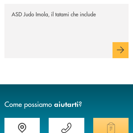
/news/asd-judo-imola-il-tatami-che-include/
ASD Judo Imola, il tatami che include
Come possiamo
?
aiutarti
Accedi all' elenco completo delle filiali della banca.
Hai bisogno di assistenza immediata? Contatta
Hai bisogno di alcuni