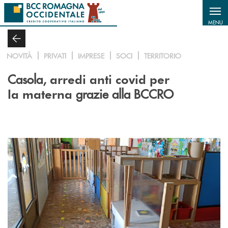
Salta al contenuto principale
MENU
NOVITÀ
PRIVATI
IMPRESE
SOCI
TERRITORIO
Casola,
arredi anti covid per
grazie alla BCCRO
la materna