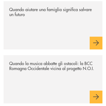
/news/quando-aiutare-una-famiglia-significa-salvare-un-futuro/
Quando aiutare una famiglia significa salvare
un futuro
/news/quando-la-musica-abbatte-gli-ostacoli-la-bcc-romagna-occidental
Quando la musica abbatte gli ostacoli: la BCC
Romagna Occidentale vicina al progetto N.O.I.