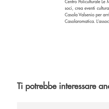
Centro Policulturale Le 
soci, crea eventi cultur
Casola Valsenio per arri
Casolaromatica. L’associ
Ti potrebbe interessare an
/news/quando-aiutare-una-famiglia-significa-sal