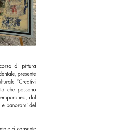
orso di pittura
entale, presente
lturale “Creativi
età che possono
stemporanea, dal
rci e panorami del
tale ci consente