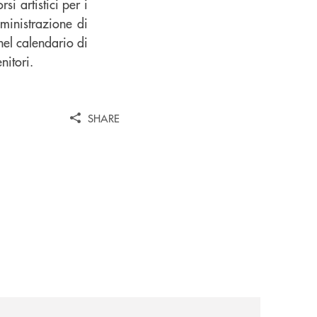
i artistici per i
mministrazione di
nel calendario di
nitori.
SHARE
omagna-occidentale-vicina-al-progetto-noi/
news/asd-judo-imola-il-tatami-che-include/