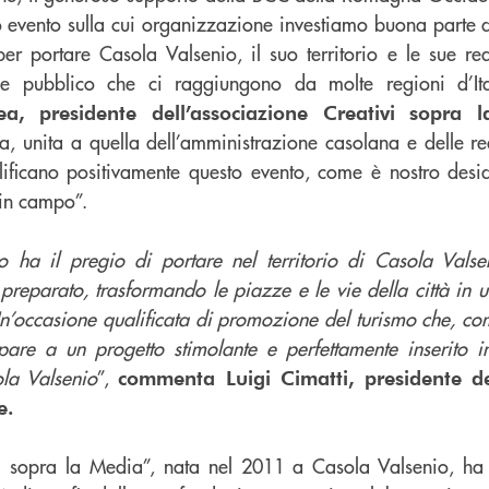
o evento sulla cui organizzazione investiamo buona parte d
 portare Casola Valsenio, il suo territorio e le sue realt
 e pubblico che ci raggiungono da molte regioni d’It
a, presidente dell’associazione Creativi sopra 
nca, unita a quella dell’amministrazione casolana e delle r
ificano positivamente questo evento, come è nostro deside
 in campo”.
co ha il pregio di portare nel territorio di Casola Vals
 preparato, trasformando le piazze e le vie della città in
 Un’occasione qualificata di promozione del turismo che, c
ipare a un progetto stimolante e perfettamente inserito i
la Valsenio
”,
commenta Luigi Cimatti, presidente d
e.
vi sopra la Media”, nata nel 2011 a Casola Valsenio, ha