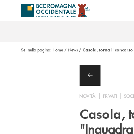
Salta al contenuto principale
Sei nella pagina:
Home
/
News
/
Casola, torna il concorso
NOVITÀ
PRIVATI
SOCI
, 
Casola
"Inquadra