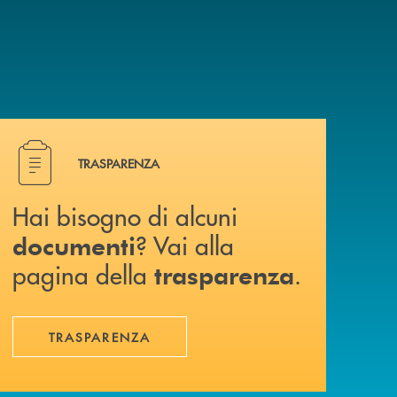
Hai bisogno di alcuni documenti ? Vai alla pagina della 
TRASPARENZA
Hai bisogno di alcuni
? Vai alla
documenti
pagina della
.
trasparenza
TRASPARENZA