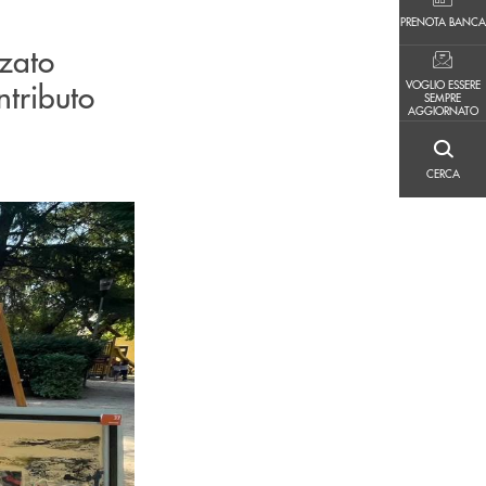
PRENOTA BANCA
PRENOTA BANCA
zzato
VOGLIO ESSERE SEMPRE AGGIORNATO
ntributo
VOGLIO ESSERE
SEMPRE
AGGIORNATO
CERCA
CERCA