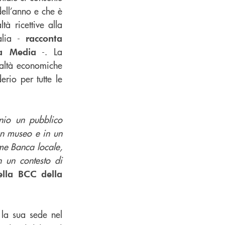
ell’anno e che è
à ricettive alla
alia -
racconta
-. La
la Media
ealtà economiche
rio per tutte le
enio un pubblico
 un museo e in un
ome Banca locale,
n un contesto di
ella BCC della
 la sua sede nel