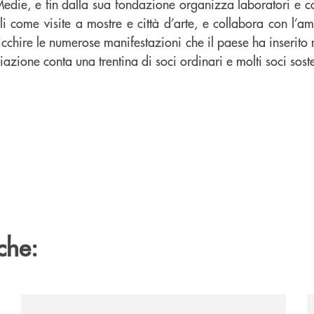
Medie, e fin dalla sua fondazione organizza laboratori e cors
ali come visite a mostre e città d’arte, e collabora con l’a
cchire le numerose manifestazioni che il paese ha inserito 
azione conta una trentina di soci ordinari e molti soci soste
che:
vare-un-futuro/
/news/quando-la-musica-abbatte-gli-ostacoli-la-bcc-r
/