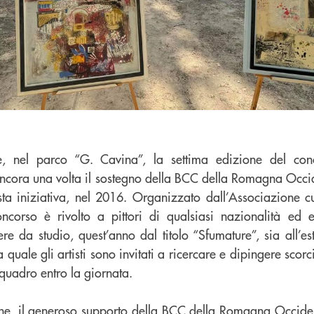
e, nel parco “G. Cavina”, la settima edizione del conc
ncora una volta il sostegno della BCC della Romagna Occid
sta iniziativa, nel 2016. Organizzato dall’Associazione cu
ncorso è rivolto a pittori di qualsiasi nazionalità ed 
re da studio, quest’anno dal titolo “Sfumature”, sia all’e
 la quale gli artisti sono invitati a ricercare e dipingere sco
l quadro entro la giornata.
one, il generoso supporto della BCC della Romagna Occiden