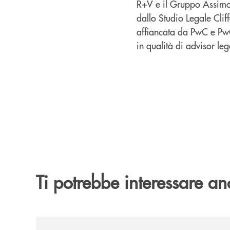
R+V e il Gruppo Assimoco
dallo Studio Legale Clif
affiancata da PwC e PwC
in qualità di advisor leg
Ti potrebbe interessare an
/news/quando-aiutare-una-famiglia-significa-sal