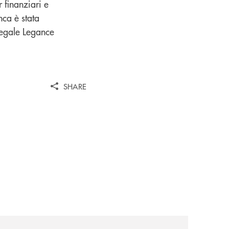
 finanziari e
nca è stata
Legale Legance
SHARE
omagna-occidentale-vicina-al-progetto-noi/
news/asd-judo-imola-il-tatami-che-include/