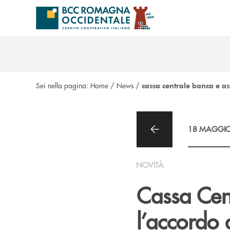
Salta al contenuto principale
Sei nella pagina:
Home
/
News
/
cassa centrale banca e a
18 MAGGIO
NOVITÀ
Cassa Cen
l’accordo 