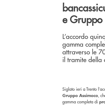
bancassic
e Gruppo
L’accordo quin
gamma completa 
attraverso le 7
il tramite dell
Siglato ieri a Trento l’a
, ch
Gruppo Assimoco
gamma completa di
pro