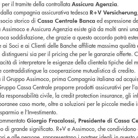
er il tramite della controllata
.
Assicura Agenzia
a dalla compagnia assicurativa tedesca
R+V Versicherung
 socio storico di
ed espressione de
Cassa Centrale Banca
a Assimoco e Assicura Agenzia esiste già da molti anni una 
roca soddisfazione, che grazie a questo accordo potrà este
e ai Soci e ai Clienti delle Banche affiliate massima qualità
 distinguersi sia per il pricing che per le garanzie offerte. C
cità di interpretare le esigenze della clientela tipiche del 
 contraddistingue la cooperazione mutualistica di credito.
 il Gruppo Assimoco, prima Compagnia italiana ad acquisi
l Gruppo Cassa Centrale proporre prodotti assicurativi per l’a
a responsabilità civile, la credit protection insurance, gli in
poranee caso morte, oltre a soluzioni per le piccole medie i
risparmio e l’Investimento.
 commentato
Giorgio Fracalossi, Presidente di Cassa C
o di grande significato. R+V e Assimoco, che condividono c
itori e alle persone, rappresentano i partner ideali in quest