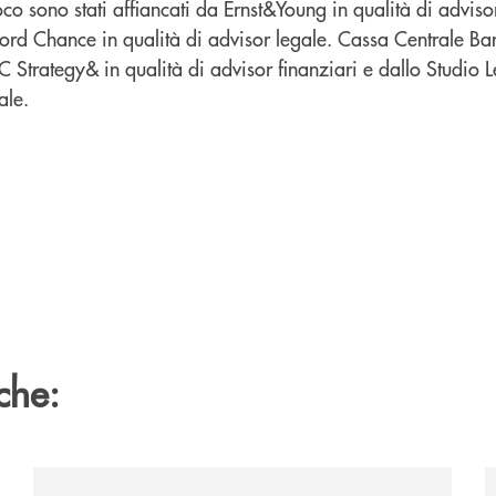
 sono stati affiancati da Ernst&Young in qualità di advisor
ford Chance in qualità di advisor legale. Cassa Centrale Ba
 Strategy& in qualità di advisor finanziari e dallo Studio 
ale.
che:
vare-un-futuro/
/news/quando-la-musica-abbatte-gli-ostacoli-la-bcc-r
/