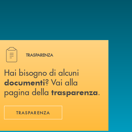
Hai bisogno di alcuni documenti ? Vai alla pagina della 
TRASPARENZA
Hai bisogno di alcuni
? Vai alla
documenti
pagina della
.
trasparenza
TRASPARENZA