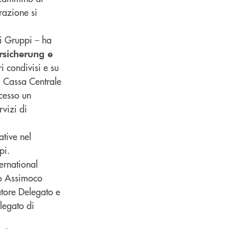
razione si
ri Gruppi – ha
ersicherung e
i condivisi e su
, Cassa Centrale
ccesso un
vizi di
ative nel
pi.
ernational
po Assimoco
atore Delegato e
legato di