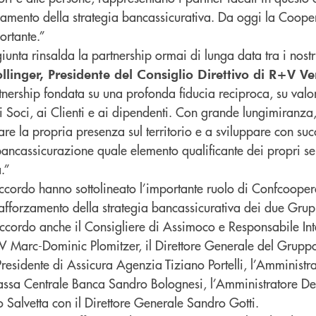
amento della strategia bancassicurativa. Da oggi la Coope
ortante.”
unta rinsalda la partnership ormai di lunga data tra i nost
llinger, Presidente del Consiglio Direttivo di R+V V
nership fondata su una profonda fiducia reciproca, su valor
i Soci, ai Clienti e ai dipendenti. Con grande lungimiranza
are la propria presenza sul territorio e a sviluppare con su
bancassicurazione quale elemento qualificante dei propri ser
.”
’accordo hanno sottolineato l’importante ruolo di Confcooper
rafforzamento della strategia bancassicurativa dei due Grup
’accordo anche il Consigliere di Assimoco e Responsabile Int
V Marc-Dominic Plomitzer, il Direttore Generale del Grup
residente di Assicura Agenzia Tiziano Portelli, l’Amministr
assa Centrale Banca Sandro Bolognesi, l’Amministratore De
 Salvetta con il Direttore Generale Sandro Gotti.