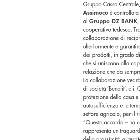
Gruppo Cassa Centrale, p
è controllat
Assimoco
al
,
Gruppo DZ BANK
cooperativo tedesco. Tr
collaborazione di recip
ulteriormente e garantir
dei prodotti, in grado di
che si uniscono alla capa
relazione che da sempre
La collaborazione vedrà
di società ‘Benefit’, e i
protezione della casa e l
autosufficienza e le tem
settore agricolo, per il 
“Questo accordo – ha
rappresenta un traguard
della prossimità ai terr