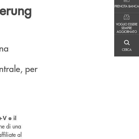
PRENOTA BANCA
herung
PRENOTA BANCA
VOGLIO ESSERE SEMPRE AGGIORNATO
VOGLIO ESSERE
SEMPRE
AGGIORNATO
una
CERCA
CERCA
,
ntrale, per
V e il
one di una
filiate al