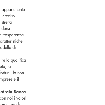
, appartenente
l credito
stretta
ndersi
 e trasparenza
aratteristiche
modello di
re la qualifica
uto, la
fortuni, la non
mprese e il
–
entrale Banca
on noi i valori
o cammino di