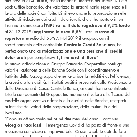
alla nascita di
, realtà leader di mercato nei servizi ICT e di
Allitude
Back Office bancario, che valorizza la straordinaria esperienza e il
lavoro delle società confluite. Di rilievo anche la prosecuzione nelle
attività di riduzione dei crediti deteriorati, che ci ha portato in un
triennio a dimezzare l’
.
NPL ratio
Il dato registrava il 9,3% lordo
al 31.12.2019 (
), con un
oggi sceso in area
8,8%
tasso di
del
,”. Nel 2019 il Gruppo, con il
copertura medio
55%
coordinamento della controllata
ha
Centrale Credit Solutions,
perfezionato una
cartolarizzazione e una cessione di crediti
per complessivi
”.
deteriorati
1,1 miliardi di Euro
La nuova articolazione a Gruppo Bancario Cooperativo coniuga i
valori e l’autonomia delle Banche Socie con il coordinamento e
l’attività della Capogruppo che ne favorisce la redditività, l’efficienza,
la crescita e la stabilità. I risultati positivi presentati dalla Presidenza e
dalla Direzione di Cassa Centrale Banca, ai quali hanno contribuito
tutte le componenti del Gruppo, testimoniano il valore e l’efficacia del
modello organizzativo adottato e la qualità delle Banche, interpreti
autentiche dei valori della cooperazione, della mutualità e del
localismo.
“Dopo un ottimo avvio nei primi due mesi dell’anno – continua
– l’emergenza Covid ci ha posto di fronte a una
Giorgio Fracalossi
situazione complessa e imprevedibile. Ci siamo subito dati da fare