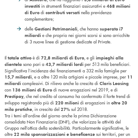
in strumenti finanziari assicurativi e
investiti
468 milioni
di
nella previdenza
di Euro
contributi versati
complementare;
delle
, che hanno
Gestioni Patrimoniali
superato i
7
e che proprio nei giorni scorsi si sono arricchite
miliardi
di 3 nuove linee di gestione dedicate al Private.
Il
è di
, e gli
totale attivo
72,8 miliardi
di Euro
impieghi alla
sono pari a
per 513 mila beneficiari.
clientela
43,7 miliardi lordi
Significativa l’incidenza dei finanziamenti a 332 mila famiglie per
, e a oltre 120 mila artigiani e piccole imprese, per
15,7 miliardi
11
complessivi. Di rilievo anche la crescita di
miliardi
Claris Leasing
con
di nuove erogazioni nel 2019, e di
136 milioni di Euro
, che nel credito al consumo ha confermato il forte trend di
Prestipay
sviluppo registrando più di
di erogazioni in
220
milioni
oltre 20
, in crescita del
sul 2018.
mila pratiche
27%
Tra i temi all’ordine del giorno anche la prima Dichiarazione
consolidata Non Finanziaria (DNF), che valorizza le attività del
Gruppo nell’ottica della sostenibilità. Particolarmente significative, le
oltre
sui territori, per un
22 mila
sponsorizzazioni e beneficenze