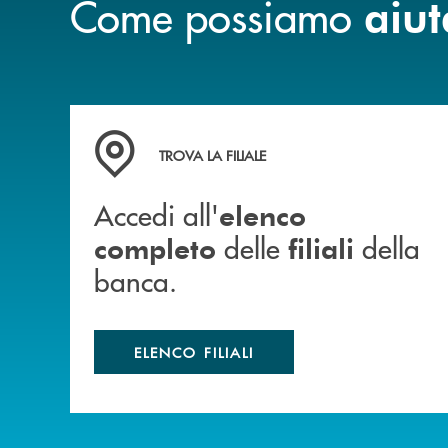
Come possiamo
aiut
Accedi all' elenco completo delle filiali della b
TROVA LA FILIALE
Accedi all'
elenco
delle
della
completo
filiali
banca.
ELENCO FILIALI