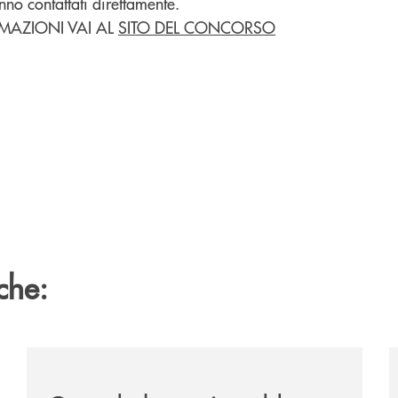
anno contattati direttamente.
MAZIONI VAI AL
SITO DEL CONCORSO
che:
vare-un-futuro/
/news/quando-la-musica-abbatte-gli-ostacoli-la-bcc-r
/