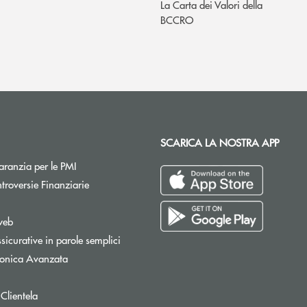
La Carta dei Valori della
BCCRO
SCARICA LA NOSTRA APP
Apre una nuova finestra
ranzia per le PMI
Apre una nuova finestra
troversie Finanziarie
pre una nuova finestra
web
sicurative in parole semplici
tronica Avanzata
 Clientela