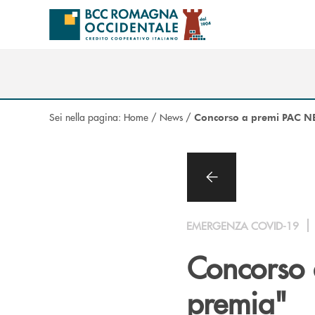
Salta al contenuto principale
Sei nella pagina:
Home
/
News
/
Concorso a premi PAC NEF 
EMERGENZA COVID-19
Concorso a
premia"