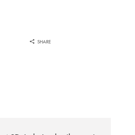
SHARE
omagna-occidentale-vicina-al-progetto-noi/
news/asd-judo-imola-il-tatami-che-include/