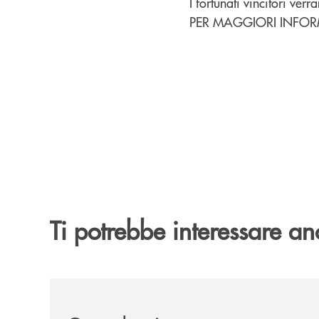
I fortunati vincitori verr
PER MAGGIORI INFOR
Ti potrebbe interessare an
/news/quando-aiutare-una-famiglia-significa-sal