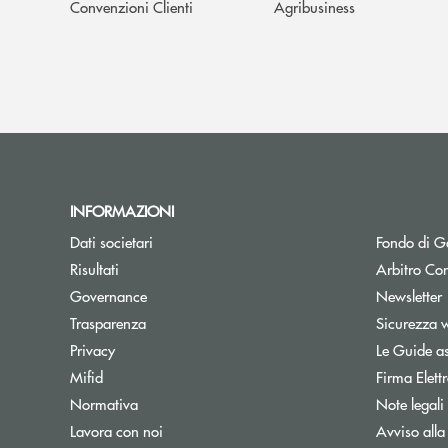
Convenzioni Clienti
Agribusiness
INFORMAZIONI
Dati societari
Fondo di Ga
Apre una nuova finestra
Risultati
Arbitro Con
A
Governance
Newsletter
Trasparenza
Sicurezza 
Privacy
Le Guide as
Mifid
Firma Elet
Normativa
Note legali
Lavora con noi
Avviso alla