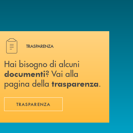
Hai bisogno di alcuni documenti ? Vai alla pagina della 
TRASPARENZA
Hai bisogno di alcuni
? Vai alla
documenti
pagina della
.
trasparenza
TRASPARENZA