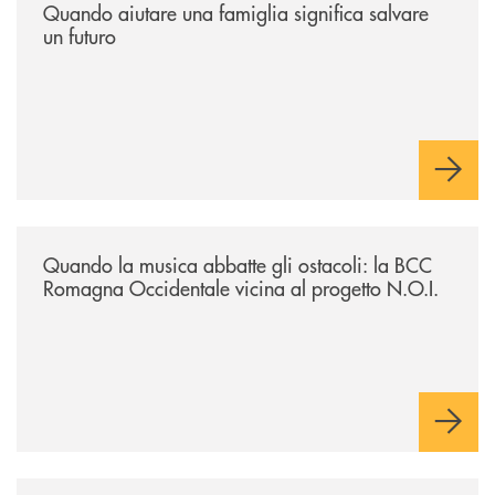
Quando aiutare una famiglia significa salvare
un futuro
/news/quando-la-musica-abbatte-gli-ostacoli-la-bcc-romagna-occidental
Quando la musica abbatte gli ostacoli: la BCC
Romagna Occidentale vicina al progetto N.O.I.
/news/asd-judo-imola-il-tatami-che-include/