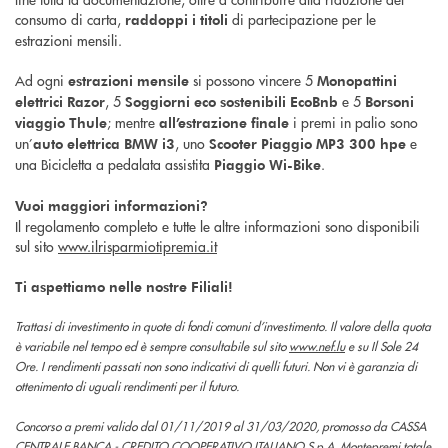
consumo di carta,
di partecipazione per le
raddoppi i titoli
estrazioni mensili.
Ad ogni
si possono vincere 5
estrazioni mensile
Monopattini
, 5
e 5
elettrici Razor
Soggiorni
eco sostenibili
EcoBnb
Borsoni
; mentre
i premi in palio sono
viaggio Thule
all’estrazione finale
un’
, uno
e
auto elettrica BMW i3
Scooter
Piaggio MP3 300 hpe
una Bicicletta a pedalata assistita
.
Piaggio Wi-Bike
Vuoi maggiori informazioni?
Il regolamento completo e tutte le altre informazioni sono disponibili
sul sito
www.ilrisparmiotipremia.it
Ti aspettiamo nelle nostre Filiali!
Trattasi di investimento in quote di fondi comuni d’investimento. Il valore della quota
è variabile nel tempo ed è sempre consultabile sul sito
www.nef.lu
e su Il Sole 24
Ore. I rendimenti passati non sono indicativi di quelli futuri. Non vi è garanzia di
ottenimento di uguali rendimenti per il futuro.
Concorso a premi valido dal 01/11/2019 al 31/03/2020, promosso da CASSA
CENTRALE BANCA - CREDITO COOPERATIVO ITALIANO S.p.A. Montepremi totale