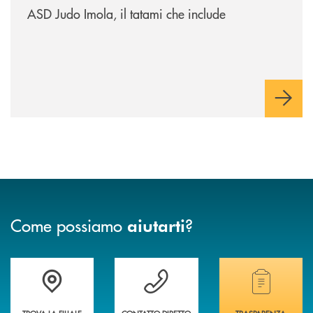
ASD Judo Imola, il tatami che include
Come possiamo
?
aiutarti
Accedi all' elenco completo delle filiali della banca.
Hai bisogno di assistenza immediata? Contatta
Hai bisogno di alcuni
TROVA LA FILIALE
CONTATTO DIRETTO
TRASPARENZA