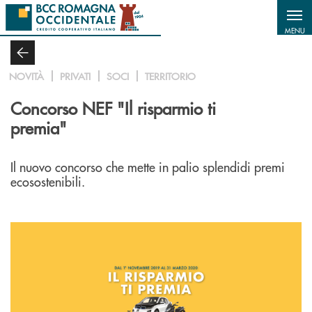
Salta al contenuto principale
MENU
NOVITÀ
PRIVATI
SOCI
TERRITORIO
Concorso NEF "Il risparmio ti
premia"
Il nuovo concorso che mette in palio splendidi premi
ecosostenibili.