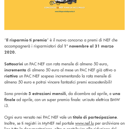
“
” è il nuovo concorso a premi di NEF che
Il risparmio ti premia
accompagnerà i risparmiatori dal
1° novembre al 31 marzo
2020.
un PAC NEF con rata mensile di almeno 50 euro,
Sottoscrivi
di almeno 50 euro al mese un PAC NEF già attivo o
incrementa
un PAC NEF sospeso incrementando la rata mensile di
riattiva
almeno 50 euro e potrai vincere fantastici premi ecosostenibili!
Sono previste
, da dicembre ad aprile, e
5 estrazioni mensili
una
ad aprile, con un super premio finale: un’auto elettrica BMW
finale
i3.
Ogni euro versato nei PAC NEF vale un
.
titolo di partecipazione
Inoltre, se ti registri in MyNEF nel portale
www.nef.lu
per archiviare on
line tutta la documentazione, oltre a contribuire alla riduzione del