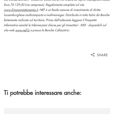
Euro 70.129,00 (iva compresa). Regolamento completo sul sito
www.ilrisparmiotipremia.it
. NEF è un fondo comune di investimento di diritto
lussemburghese multicomparto e multimanager. Distribuito in tutta Italia da Banche
fortemente radicate sul territorio. Prima dell’adesione leggere il Prospetto
Informativo nonché le Informazioni chiave per gli Investitori - KIID - disponibili sul
sito web
www.nef.lu
o presso le Banche Collocatrici.
SHARE
Ti potrebbe interessare anche:
/news/quando-aiutare-una-famiglia-significa-salvare-un-futuro/