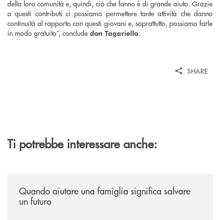
della loro comunità e, quindi, ciò che fanno è di grande aiuto. Grazie
a questi contributi ci possiamo permettere tante attività che danno
continuità al rapporto con questi giovani e, soprattutto, possiamo farle
in modo gratuito”, conclude
.
don Tagariello
SHARE
Ti potrebbe interessare anche:
/news/quando-aiutare-una-famiglia-significa-salvare-un-futuro/
Quando aiutare una famiglia significa salvare
un futuro