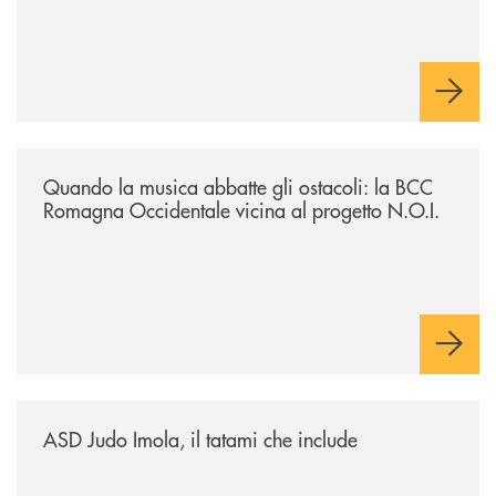
/news/quando-la-musica-abbatte-gli-ostacoli-la-bcc-romagna-occidental
Quando la musica abbatte gli ostacoli: la BCC
Romagna Occidentale vicina al progetto N.O.I.
/news/asd-judo-imola-il-tatami-che-include/
ASD Judo Imola, il tatami che include