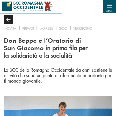
Salta al contenuto principale
MENU
NOVITÀ
PRIVATI
IMPRESE
SOCI
TERRITORIO
Don Beppe e l’Oratorio di
in prima fila per
San Giacomo
la solidarietà e la socialità
La BCC della Romagna Occidentale da anni sostiene le
attività che sono un punto di riferimento importante per
il mondo giovanile.