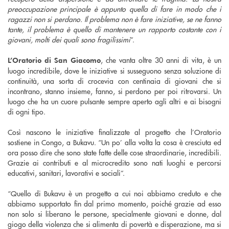
preoccupazione principale è appunto quella di fare in modo che i
ragazzi non si perdano. Il problema non è fare iniziative, se ne fanno
tante, il problema è quello di mantenere un rapporto costante con i
giovani, molti dei quali sono fragilissimi
”.
, che vanta oltre 30 anni di vita, è un
L’Oratorio di San Giacomo
luogo incredibile, dove le iniziative si susseguono senza soluzione di
continuità, una sorta di crocevia con centinaia di giovani che si
incontrano, stanno insieme, fanno, si perdono per poi ritrovarsi. Un
luogo che ha un cuore pulsante sempre aperto agli altri e ai bisogni
di ogni tipo.
Così nascono le iniziative finalizzate al progetto che l’Oratorio
sostiene in Congo, a Bukavu. “Un po’ alla volta la cosa è cresciuta ed
ora posso dire che sono state fatte delle cose straordinarie, incredibili.
Grazie ai contributi e al microcredito sono nati luoghi e percorsi
educativi, sanitari, lavorativi e sociali”.
“Quello di Bukavu è un progetto a cui noi abbiamo creduto e che
abbiamo supportato fin dal primo momento, poiché grazie ad esso
non solo si liberano le persone, specialmente giovani e donne, dal
giogo della violenza che si alimenta di povertà e disperazione, ma si