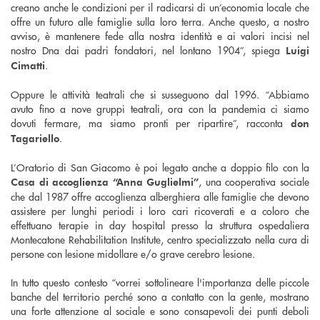
creano anche le condizioni per il radicarsi di un’economia locale che
offre un futuro alle famiglie sulla loro terra. Anche questo, a nostro
avviso, è mantenere fede alla nostra identità e ai valori incisi nel
nostro Dna dai padri fondatori, nel lontano 1904”, spiega
Luigi
.
Cimatti
Oppure le attività teatrali che si susseguono dal 1996. “Abbiamo
avuto fino a nove gruppi teatrali, ora con la pandemia ci siamo
dovuti fermare, ma siamo pronti per ripartire”, racconta
don
.
Tagariello
L’Oratorio di San Giacomo è poi legato anche a doppio filo con la
, una cooperativa sociale
Casa di accoglienza “Anna Guglielmi”
che dal 1987 offre accoglienza alberghiera alle famiglie che devono
assistere per lunghi periodi i loro cari ricoverati e a coloro che
effettuano terapie in day hospital presso la struttura ospedaliera
Montecatone Rehabilitation Institute, centro specializzato nella cura di
persone con lesione midollare e/o grave cerebro lesione.
In tutto questo contesto “vorrei sottolineare l'importanza delle piccole
banche del territorio perché sono a contatto con la gente, mostrano
una forte attenzione al sociale e sono consapevoli dei punti deboli