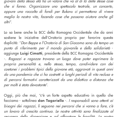
giovani della stessa età ha un valore che va al di là delle stesse cose
che si fanno. Organizzare uno spettacolo teatrale, un concerto,
oppure una raccolta di fondi per Bukavu ci permettono di vivere
meglio la nostra vita, facendo cose che possono aiutare anche gli
altri
”.
Lo sa bene anche la BCC della Romagna Occidentale che da anni
sostiene le iniziative dell’Oratorio proprio per favorire questa
duplicità: “
Don Beppe e l’Oratorio di San Giacomo sono da tempo un
punto di riferimento per il mondo giovanile e della solidarietà
-
aggiunge
, presidente della BCC Romagna Occidentale
Luigi Cimatti
-.
Ragazzi e ragazze trovano un luogo dove poter esprimere la
propria personalità e, nello stesso, tempo, condividere con dei
coetanei i problemi tipici della giovane età, aggravati in questi anni
da una pandemia che ci ha costretti a lunghi periodi di vita reclusa e
di percorsi formativi caratterizzati da una didattica a distanza che
per molti è stata devastante
”.
Oggi, più che mai, “c'è un forte aspetto educativo in quello che
facciamo - sottolinea
-.
I responsabili sono attenti ai
don Tagariello
bisogni dei ragazzi, li seguono nei percorsi che si vanno a fare, c’è
un lavoro di crescita continua. Le nostre attività sono finalizzate al
recupero della dispersione e ad affrontare le fragilità. La nostra