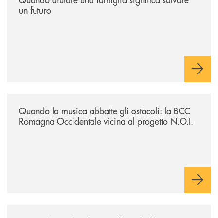
un futuro
/news/quando-la-musica-abbatte-gli-ostacoli-la-bcc-romagna-occidental
Quando la musica abbatte gli ostacoli: la BCC
Romagna Occidentale vicina al progetto N.O.I.
/news/asd-judo-imola-il-tatami-che-include/