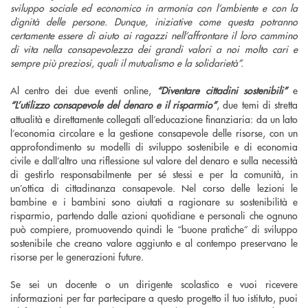
sviluppo sociale ed economico in armonia con l’ambiente e con la
dignità delle persone. Dunque, iniziative come questa potranno
certamente essere di aiuto ai ragazzi nell’affrontare il loro cammino
di vita nella consapevolezza dei grandi valori a noi molto cari e
sempre più preziosi, quali il mutualismo e la solidarietà”.
Al centro dei due eventi online,
“Diventare cittadini sostenibili”
e
“L’utilizzo consapevole del denaro e il risparmio”
, due temi di stretta
attualità e direttamente collegati all’educazione finanziaria: da un lato
l’economia circolare e la gestione consapevole delle risorse, con un
approfondimento su modelli di sviluppo sostenibile e di economia
civile e dall’altro una riflessione sul valore del denaro e sulla necessità
di gestirlo responsabilmente per sé stessi e per la comunità, in
un’ottica di cittadinanza consapevole. Nel corso delle lezioni le
bambine e i bambini sono aiutati a ragionare su sostenibilità e
risparmio, partendo dalle azioni quotidiane e personali che ognuno
può compiere, promuovendo quindi le “buone pratiche” di sviluppo
sostenibile che creano valore aggiunto e al contempo preservano le
risorse per le generazioni future.
Se sei un docente o un dirigente scolastico e vuoi ricevere
informazioni per far partecipare a questo progetto il tuo istituto, puoi