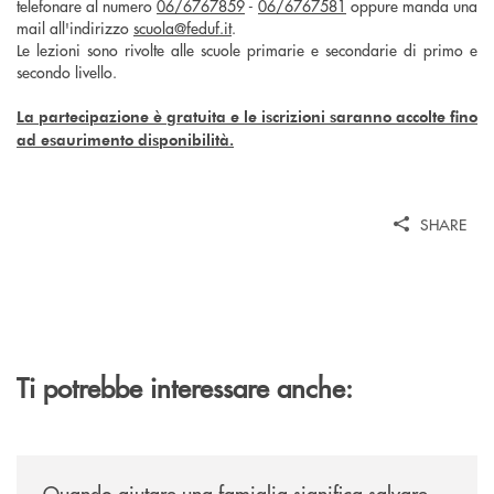
telefonare al numero
06/6767859
-
06/6767581
oppure manda una
mail all'indirizzo
scuola@feduf.it
.
Le lezioni sono rivolte alle scuole primarie e secondarie di primo e
secondo livello.
La partecipazione è gratuita e le iscrizioni saranno accolte fino
ad esaurimento disponibilità.
SHARE
Ti potrebbe interessare anche:
/news/quando-aiutare-una-famiglia-significa-salvare-un-futuro/
Quando aiutare una famiglia significa salvare