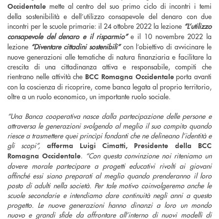
mette al centro del suo primo ciclo di incontri i temi
Occidentale
della sostenibilità e dell’utilizzo consapevole del denaro con due
incontri per le scuole primarie: il 24 ottobre 2022 la lezione
“L’utilizzo
consapevole del denaro e il risparmio”
e il 10 novembre 2022 la
lezione
“Diventare cittadini sostenibili”
con l’obiettivo di avvicinare le
nuove generazioni alle tematiche di natura finanziaria e facilitare la
crescita di una cittadinanza attiva e responsabile, compiti che
rientrano nelle attività che
porta avanti
BCC Romagna Occidentale
con la coscienza di ricoprire, come banca legata al proprio territorio,
oltre a un ruolo economico, un importante ruolo sociale.
“Una Banca cooperativa nasce dalla partecipazione delle persone e
attraversa le generazioni svolgendo al meglio il suo compito quando
riesce a trasmettere quei princìpi fondanti che ne delineano l’identità e
gli scopi”,
afferma Luigi Cimatti, Presidente della BCC
.
“Con questa convinzione noi riteniamo un
Romagna Occidentale
dovere morale partecipare a progetti educativi rivolti ai giovani
affinché essi siano preparati al meglio quando prenderanno il loro
posto di adulti nella società.
Per tale motivo coinvolgeremo anche le
scuole secondarie e intendiamo dare continuità negli anni a questo
progetto.
Le nuove generazioni hanno dinanzi a loro un mondo
nuovo e grandi sfide da affrontare all’interno di nuovi modelli di