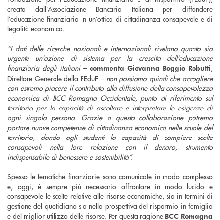
creata dall’Associazione Bancaria Italiana per diffondere
l’educazione finanziaria in un’ottica di cittadinanza consapevole e di
legalità economica.
“I dati delle ricerche nazionali e internazionali rivelano quanto sia
urgente un’azione di sistema per la crescita dell’educazione
finanziaria degli italiani –
,
commenta Giovanna Boggio Robutti
Direttore Generale della FEduF
– non possiamo quindi che accogliere
con estremo piacere il contributo alla diffusione della consapevolezza
economica di BCC Romagna Occidentale, punto di riferimento sul
territorio per la capacità di ascoltare e interpretare le esigenze di
ogni singola persona. Grazie a questa collaborazione potremo
portare nuove competenze di cittadinanza economica nelle scuole del
territorio, dando agli studenti la capacità di compiere scelte
consapevoli nella loro relazione con il denaro, strumento
indispensabile di benessere e sostenibilità”.
Spesso le tematiche finanziarie sono comunicate in modo complesso
e, oggi, è sempre più necessario affrontare in modo lucido e
consapevole le scelte relative alle risorse economiche, sia in termini di
gestione del quotidiano sia nella prospettiva del risparmio in famiglia
e del miglior utilizzo delle risorse. Per questa ragione
BCC Romagna