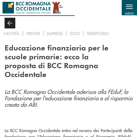
Salta al contenuto principale
MENU
NOVITÀ
PRIVATI
IMPRESE
SOCI
TERRITORIO
Educazione finanziaria per le
scuole primarie: ecco la
proposta di BCC Romagna
Occidentale
La BCC Romagna Occidentale aderisce alla FEduF, la
Fondazione per l’educazione finanziaria e al risparmio
creata da ABI.
La BCC Romagna Occidentale entra nel novero dei Partecipanti della
Fondazione per l’Educazione finanziaria e al Risparmio (FEduF),