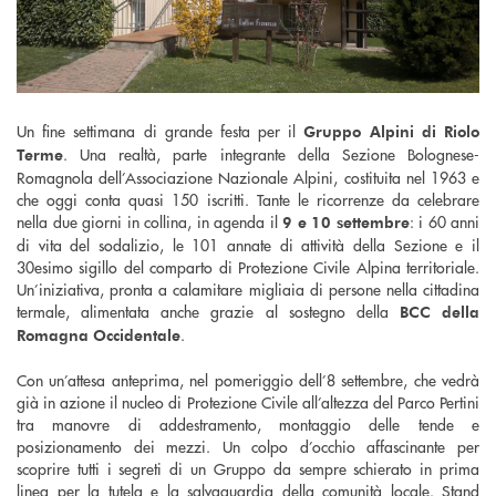
Un fine settimana di grande festa per il
Gruppo Alpini di Riolo
. Una realtà, parte integrante della Sezione Bolognese-
Terme
Romagnola dell’Associazione Nazionale Alpini, costituita nel 1963 e
che oggi conta quasi 150 iscritti. Tante le ricorrenze da celebrare
nella due giorni in collina, in agenda il
: i 60 anni
9 e 10 settembre
di vita del sodalizio, le 101 annate di attività della Sezione e il
30esimo sigillo del comparto di Protezione Civile Alpina territoriale.
Un’iniziativa, pronta a calamitare migliaia di persone nella cittadina
termale, alimentata anche grazie al sostegno della
BCC della
.
Romagna Occidentale
Con un’attesa anteprima, nel pomeriggio dell’8 settembre, che vedrà
già in azione il nucleo di Protezione Civile all’altezza del Parco Pertini
tra manovre di addestramento, montaggio delle tende e
posizionamento dei mezzi. Un colpo d’occhio affascinante per
scoprire tutti i segreti di un Gruppo da sempre schierato in prima
linea per la tutela e la salvaguardia della comunità locale. Stand