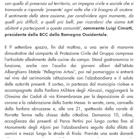
con quello di presenza sul territorio, un impegno civile e sociale che si
tramanda e risponde ‘presente’ ogni volta che c’è bisogno di aiutare.
Il sentimento dello stare assieme, per condividere ogni momento, da
quelli più difficili, a quelli più belli, per ricordarci che siamo tutti
abitanti e partecipanti a questa comunità
”,
commenta Luigi Cimatti,
presidente della BCC della Romagna Occidentale.
Il 9 settembre spazio, fin dal mattino, a una serie di manovre
dimostrative del comparto di Protezione Civile del Gruppo compreso
l’articolato allestimento delle cucine da campo. Stand gastronomico in
funzione, anche con l’ausilio dei giovani allievi dell’Istituto
Alberghiero Statale “Pellegrino Artusi”, poi nel pomeriggio si entrerà
nel vivo del cerimoniale istituzionale con l’alzabandiera e il saluto
delle autorità presenti. Il corteo, in partenza dal municipio riolese e
accompagnato dalla Fanfara Militare degli Abruzzi, raggiungerà la
Chiesina dei Caduti di via Rimembranze per la deposizione di una
corona e la celebrazione della Santa Messa. In serata, cena, carosello
della fanfara abruzzese e, alle ore 21, spettacolo della corale di
Porretta Terme nella chiesa della cittadina. Domenica 10, infine,
accoglienza dei presenti al Parco Pertini poi lungo corteo fino al
Monumento degli Alpini per l’alzabandiera seguito dalla sfilata di
uomini e mezzi lungo le strade di Riolo. Prevista una sosta davanti