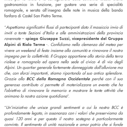
gastronomico in funzione, per gustare una serie di specialità
romagnole, e serata all’insegna delle note in musica della banda
fanfara di Castel San Pietro Terme.
“
Aspettiamo significativi flussi di partecipanti dato il massiccio invio di
inviti a tante Sezioni d’Italia e alle amministrazioni della provincia
ravennate
–
spiega Giuseppe Suzzi, vicepresidente del Gruppo
-.
Confidiamo nella clemenza del meteo per
Alpini di Riolo Terme
vivere un weekend di festa insieme alla comunità e rinnovare il nostro
impegno per la collettività. Il Gruppo appartiene alla storia della terra
riolese e romagnola ed opera nella sede al civico 4 di via degli
Alpini. Un quartier generale fortemente danneggiato dall’alluvione ma
che, con sforzi importanti, stiamo riportando al suo antico splendore.
Grazie alla
perché con il suo
BCC della Romagna Occidentale
generoso contributo ci permette di materializzare un evento che ha
l’obiettivo di rinnovare la memoria e mostrare le tante attività che
animano la nostra azione quotidiana
”.
“
Un’iniziativa che unisce grandi sentimenti a cui la nostra BCC è
profondamente legata, in assonanza con i valori che preserviamo da
quasi 120 anni e per questo il nostro sostegno è particolarmente
convinto. Il sentimento di unità nazionale e amor patrio che si fonde