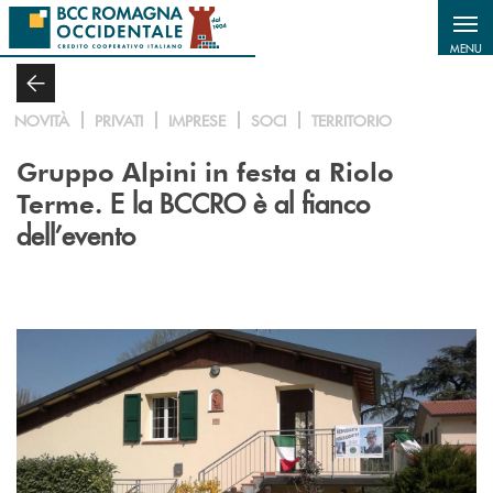
Salta al contenuto principale
MENU
NOVITÀ
PRIVATI
IMPRESE
SOCI
TERRITORIO
Gruppo Alpini in festa a Riolo
E la BCCRO è al fianco
Terme.
dell’evento