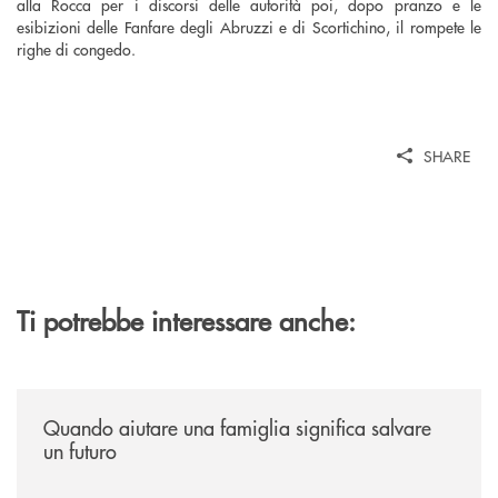
alla Rocca per i discorsi delle autorità poi, dopo pranzo e le
esibizioni delle Fanfare degli Abruzzi e di Scortichino, il rompete le
righe di congedo.
SHARE
Ti potrebbe interessare anche:
/news/quando-aiutare-una-famiglia-significa-salvare-un-futuro/
Quando aiutare una famiglia significa salvare
un futuro