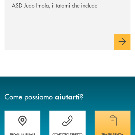
ASD Judo Imola, il tatami che include
Come possiamo
?
aiutarti
Accedi all' elenco completo delle filiali della banca.
Hai bisogno di assistenza immediata? Contatta
Hai bisogno di alcuni
TROVA LA FILIALE
CONTATTO DIRETTO
TRASPARENZA