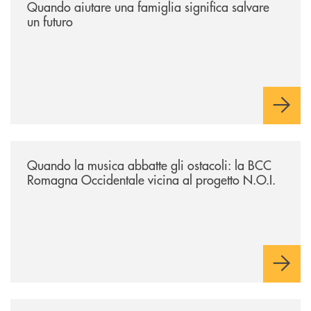
Quando aiutare una famiglia significa salvare
un futuro
/news/quando-la-musica-abbatte-gli-ostacoli-la-bcc-romagna-occidental
Quando la musica abbatte gli ostacoli: la BCC
Romagna Occidentale vicina al progetto N.O.I.
/news/asd-judo-imola-il-tatami-che-include/