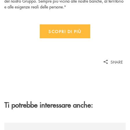
del nostro Gruppo. Sempre più vicina alle nostre banche, al territorio
e alle esigenze reali delle persone."
SCOPRI DI PIÙ
SHARE
Ti potrebbe interessare anche:
/news/quando-aiutare-una-famiglia-significa-salvare-un-futuro/