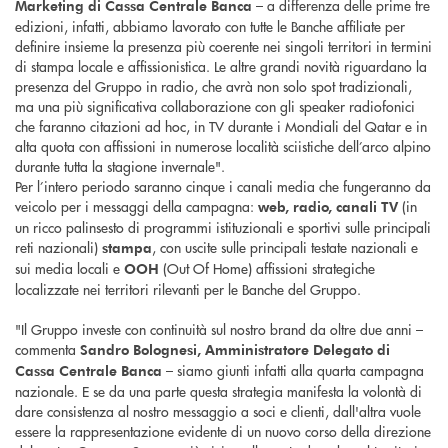
– a differenza delle prime tre
Marketing di Cassa Centrale Banca
edizioni, infatti, abbiamo lavorato con tutte le Banche affiliate per
definire insieme la presenza più coerente nei singoli territori in termini
di stampa locale e affissionistica. Le altre grandi novità riguardano la
presenza del Gruppo in radio, che avrà non solo spot tradizionali,
ma una più significativa collaborazione con gli speaker radiofonici
che faranno citazioni ad hoc, in TV durante i Mondiali del Qatar e in
alta quota con affissioni in numerose località sciistiche dell’arco alpino
durante tutta la stagione invernale".
Per l’intero periodo saranno cinque i canali media che fungeranno da
veicolo per i messaggi della campagna:
(in
web, radio, canali TV
un ricco palinsesto di programmi istituzionali e sportivi sulle principali
reti nazionali)
, con uscite sulle principali testate nazionali e
stampa
sui media locali e
(Out Of Home) affissioni strategiche
OOH
localizzate nei territori rilevanti per le Banche del Gruppo.
"Il Gruppo investe con continuità sul nostro brand da oltre due anni –
commenta
Sandro Bolognesi, Amministratore Delegato di
– siamo giunti infatti alla quarta campagna
Cassa Centrale Banca
nazionale. E se da una parte questa strategia manifesta la volontà di
dare consistenza al nostro messaggio a soci e clienti, dall'altra vuole
essere la rappresentazione evidente di un nuovo corso della direzione