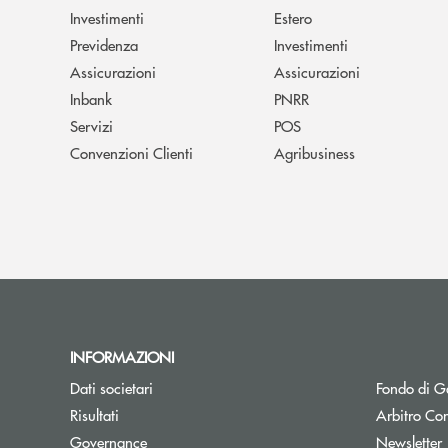
Investimenti
Estero
Previdenza
Investimenti
Assicurazioni
Assicurazioni
Inbank
PNRR
Servizi
POS
Convenzioni Clienti
Agribusiness
INFORMAZIONI
Dati societari
Fondo di Ga
Apre una nuova finestra
Risultati
Arbitro Con
A
Governance
Newsletter