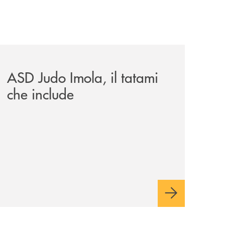
omagna-occidentale-vicina-al-progetto-noi/
news/asd-judo-imola-il-tatami-che-include/
ASD Judo Imola, il tatami
che include