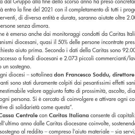
 dal Gruppo alla fine dello scorso anno ha preso concret
à entro la fine del 2021 con il completamento di tutti i proge
terventi, di diversa entità e durata, saranno aiutate oltre 2.
persone senza dimora.
e è emerso anche dai monitoraggi condotti da Caritas Ital
nismi diocesani, quasi il 50% delle persone incontrate press
hiesto aiuto prima. Secondo i dati della Caritas sono 92.00
o accesso a fondi diocesani e 2.073 piccoli commercianti/la
o un sostegno.
gni diocesi – sottolinea
don Francesco Soddu, direttore
nti sono stati duramente colpiti dai pesantissimi effetti sani
estimabile valore aggiunto fatto di prossimità, ascolto, dia
i ogni persona. Si è cercato di coinvolgere e attivare ogni c
ative di solidarietà come questa”.
con
consente di capital
assa Centrale
Caritas Italiana
ll’ultimo anno dalle Caritas diocesane coinvolte, sostenendo
di sostegno al reddito – compreso l’aiuto materiale – sia servi