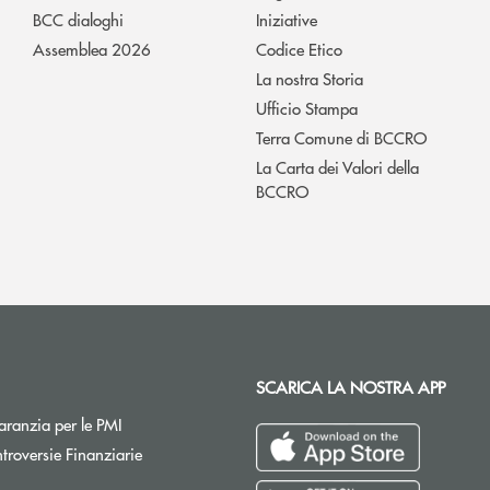
BCC dialoghi
Iniziative
Assemblea 2026
Codice Etico
La nostra Storia
Ufficio Stampa
Terra Comune di BCCRO
La Carta dei Valori della
BCCRO
SCARICA LA NOSTRA APP
Apre una nuova finestra
ranzia per le PMI
Apre una nuova finestra
troversie Finanziarie
pre una nuova finestra