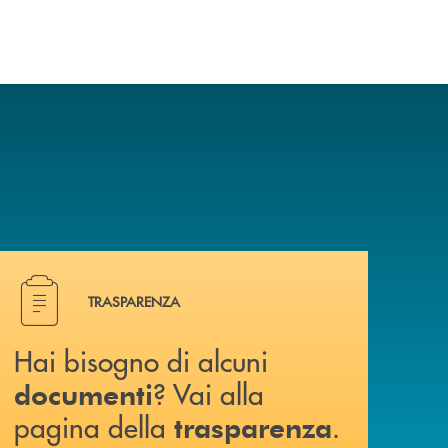
Hai bisogno di alcuni documenti ? Vai alla pagina della 
TRASPARENZA
Hai bisogno di alcuni
? Vai alla
documenti
pagina della
.
trasparenza