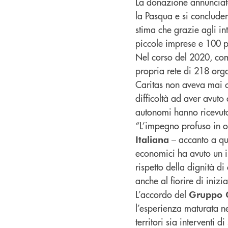
La donazione annunciata
la Pasqua e si concluder
stima che grazie agli in
piccole imprese e 100 
Nel corso del 2020, com
propria rete di 218 orga
Caritas non aveva mai c
difficoltà ad aver avut
autonomi hanno ricevut
“L’impegno profuso in o
– accanto a qua
Italiana
economici ha avuto un in
rispetto della dignità d
anche al fiorire di inizi
L’accordo del
Gruppo C
l’esperienza maturata ne
territori sia interventi 