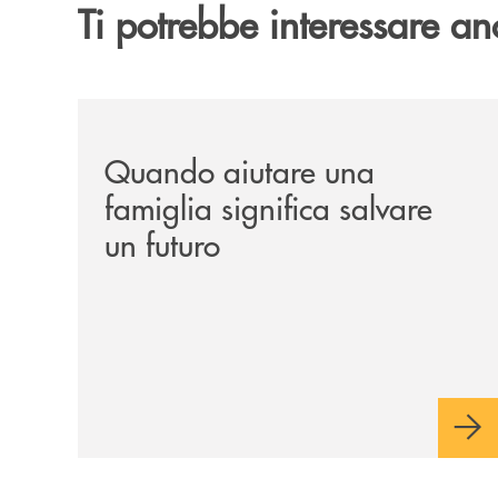
Ti potrebbe interessare an
/news/quando-aiutare-una-famiglia-significa-sal
Quando aiutare una
famiglia significa salvare
un futuro