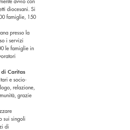
amente avvio con
tti diocesani. Si
000 famiglie, 150
iana presso la
o i servizi
0 le famiglie in
voratori
 di Caritas
tari e socio-
logo, relazione,
omunità, grazie
izzare
 sui singoli
zi di