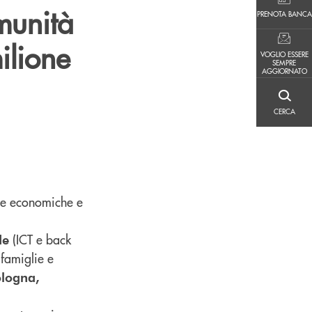
PRENOTA BANCA
munità
PRENOTA BANCA
ilione
VOGLIO ESSERE SEMPRE AGGIORNATO
VOGLIO ESSERE
SEMPRE
AGGIORNATO
CERCA
CERCA
nze economiche e
(ICT e back
de
 famiglie e
ologna,