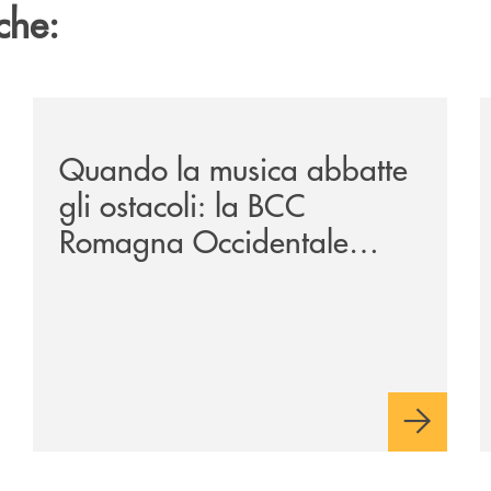
che:
vare-un-futuro/
/news/quando-la-musica-abbatte-gli-ostacoli-la-bcc-r
/
Quando la musica abbatte
gli ostacoli: la BCC
Romagna Occidentale
vicina al progetto N.O.I.