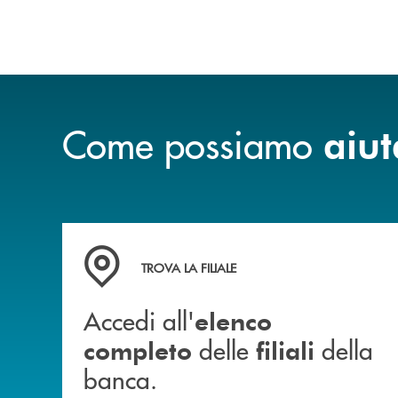
Come possiamo
aiut
Accedi all' elenco completo delle filiali della b
TROVA LA FILIALE
Accedi all'
elenco
delle
della
completo
filiali
banca.