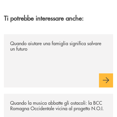
Ti potrebbe interessare anche:
/news/quando-aiutare-una-famiglia-significa-salvare-un-futuro/
Quando aiutare una famiglia significa salvare
un futuro
/news/quando-la-musica-abbatte-gli-ostacoli-la-bcc-romagna-occidental
Quando la musica abbatte gli ostacoli: la BCC
Romagna Occidentale vicina al progetto N.O.I.