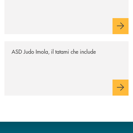
/news/asd-judo-imola-il-tatami-che-include/
ASD Judo Imola, il tatami che include