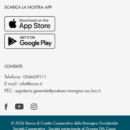
SCARICA LA NOSTRA APP
CONTATTI
Telefono:
0546659111
(si apre l’app di posta elettronica)
E-mail:
info@bccro.it
(si apre l’app 
PEC:
segreteria.generale@postacer.romagna-occ.bcc.it
© 2026 Banca di Credito Cooperativo della Romagna Occidentale
Società Cooperativa - Società partecipante al Gruppo IVA Cassa