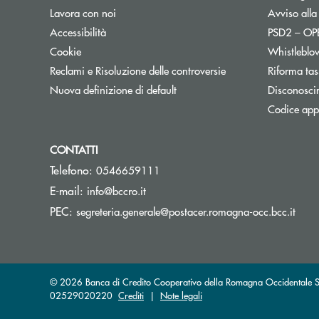
Lavora con noi
Avviso alla
Accessibilità
PSD2 – O
Cookie
Whistleblo
Reclami e Risoluzione delle controversie
Riforma tas
Nuova definizione di default
Disconosci
Codice appa
CONTATTI
Telefono:
0546659111
(si apre l’app di posta elettronica)
E-mail:
info@bccro.it
(si a
PEC:
segreteria.generale@postacer.romagna-occ.bcc.it
© 2026 Banca di Credito Cooperativo della Romagna Occidentale Soc
02529020220
Crediti
|
Note legali