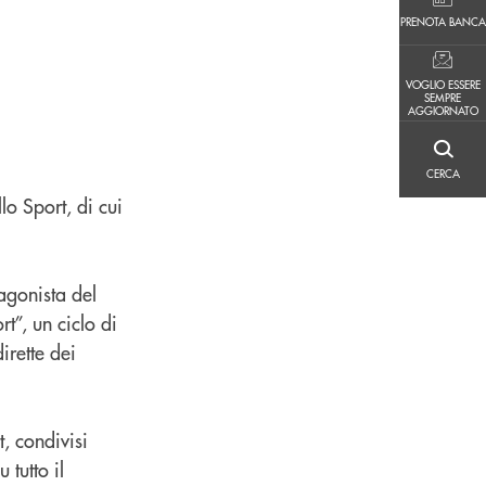
PRENOTA BANCA
PRENOTA BANCA
VOGLIO ESSERE SEMPRE AGGIORNATO
VOGLIO ESSERE
SEMPRE
AGGIORNATO
CERCA
CERCA
lo Sport, di cui
agonista del
rt”, un ciclo di
irette dei
, condivisi
 tutto il