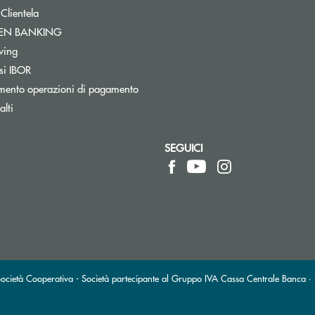
 Clientela
Apre una nuova finestra
PEN BANKING
Apre una nuova finestra
wing
si IBOR
mento operazioni di pagamento
lti
SEGUICI
pre l’app di posta elettronica)
ietà Cooperativa - Società partecipante al Gruppo IVA Cassa Centrale Banca · P