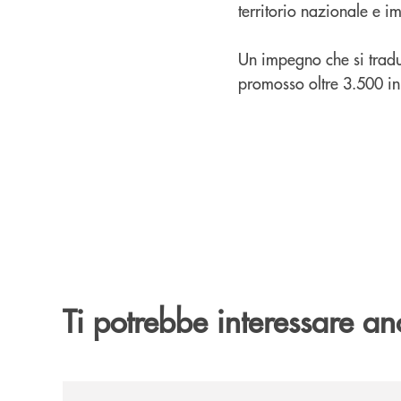
territorio nazionale e i
Un impegno che si traduc
promosso oltre 3.500 ini
Ti potrebbe interessare an
/news/quando-aiutare-una-famiglia-significa-sal