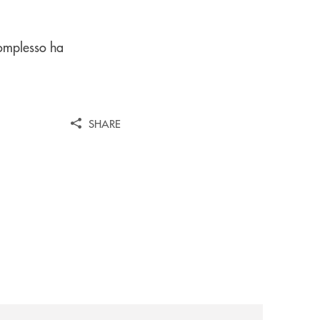
complesso ha
SHARE
omagna-occidentale-vicina-al-progetto-noi/
news/asd-judo-imola-il-tatami-che-include/