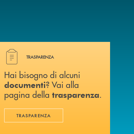
Hai bisogno di alcuni documenti ? Vai alla pagina della 
TRASPARENZA
Hai bisogno di alcuni
? Vai alla
documenti
pagina della
.
trasparenza
TRASPARENZA