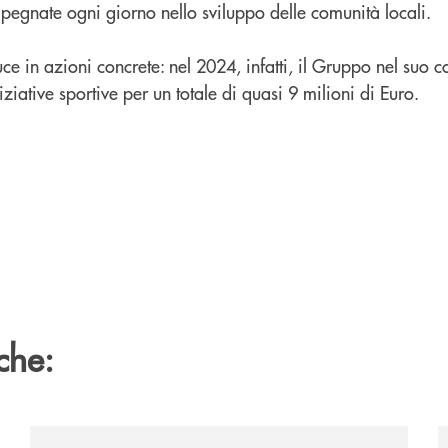
mpegnate ogni giorno nello sviluppo delle comunità locali.
e in azioni concrete: nel 2024, infatti, il Gruppo nel suo 
ziative sportive per un totale di quasi 9 milioni di Euro.
che:
vare-un-futuro/
/news/quando-la-musica-abbatte-gli-ostacoli-la-bcc-r
/