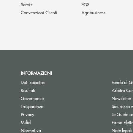
Servizi
POS
Convenzioni Clienti
Agribusiness
INFORMAZIONI
Dati societari
Fondo di Ga
Apre una nuova finestra
Risultati
Arbitro Con
A
Governance
Newsletter
Trasparenza
Sicurezza 
Privacy
Le Guide as
Mifid
Firma Elet
Normativa
Note legali