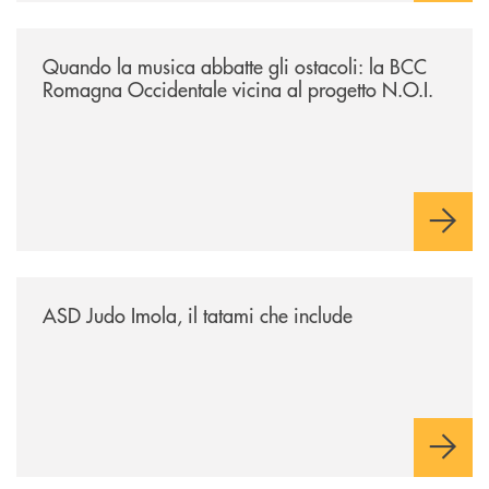
/news/quando-la-musica-abbatte-gli-ostacoli-la-bcc-romagna-occidental
Quando la musica abbatte gli ostacoli: la BCC
Romagna Occidentale vicina al progetto N.O.I.
/news/asd-judo-imola-il-tatami-che-include/
ASD Judo Imola, il tatami che include