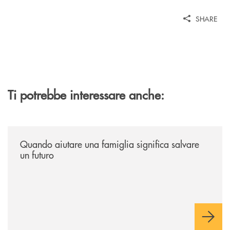
SHARE
Ti potrebbe interessare anche:
/news/quando-aiutare-una-famiglia-significa-salvare-un-futuro/
Quando aiutare una famiglia significa salvare
un futuro