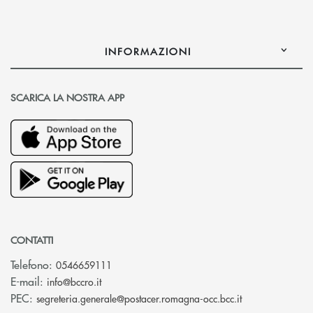
INFORMAZIONI
SCARICA LA NOSTRA APP
CONTATTI
Telefono:
0546659111
(si apre l’app di posta elettronica)
E-mail:
info@bccro.it
(si apre l’app 
PEC:
segreteria.generale@postacer.romagna-occ.bcc.it