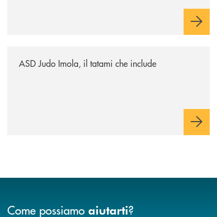
/news/asd-judo-imola-il-tatami-che-include/
ASD Judo Imola, il tatami che include
Come possiamo
?
aiutarti