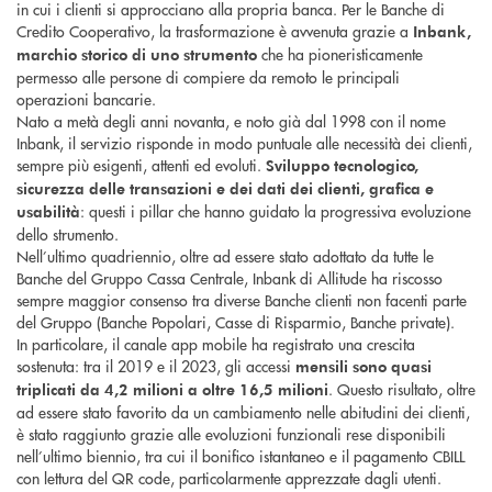
in cui i clienti si approcciano alla propria banca. Per le Banche di
Credito Cooperativo, la trasformazione è avvenuta grazie a
Inbank,
che ha pioneristicamente
marchio storico di uno strumento
permesso alle persone di compiere da remoto le principali
operazioni bancarie.
Nato a metà degli anni novanta, e noto già dal 1998 con il nome
Inbank, il servizio risponde in modo puntuale alle necessità dei clienti,
sempre più esigenti, attenti ed evoluti.
Sviluppo tecnologico,
sicurezza delle transazioni e dei dati dei clienti, grafica e
: questi i pillar che hanno guidato la progressiva evoluzione
usabilità
dello strumento.
Nell’ultimo quadriennio, oltre ad essere stato adottato da tutte le
Banche del Gruppo Cassa Centrale, Inbank di Allitude ha riscosso
sempre maggior consenso tra diverse Banche clienti non facenti parte
del Gruppo (Banche Popolari, Casse di Risparmio, Banche private).
In particolare, il canale app mobile ha registrato una crescita
sostenuta: tra il 2019 e il 2023, gli accessi
mensili sono quasi
. Questo risultato, oltre
triplicati da 4,2 milioni a oltre 16,5 milioni
ad essere stato favorito da un cambiamento nelle abitudini dei clienti,
è stato raggiunto grazie alle evoluzioni funzionali rese disponibili
nell’ultimo biennio, tra cui il bonifico istantaneo e il pagamento CBILL
con lettura del QR code, particolarmente apprezzate dagli utenti.