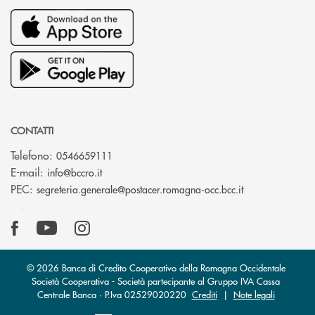
CONTATTI
Telefono:
0546659111
(si apre l’app di posta elettronica)
E-mail:
info@bccro.it
(si apre l’app 
PEC:
segreteria.generale@postacer.romagna-occ.bcc.it
© 2026 Banca di Credito Cooperativo della Romagna Occidentale
Società Cooperativa - Società partecipante al Gruppo IVA Cassa
Centrale Banca · P.Iva 02529020220
Crediti
|
Note legali