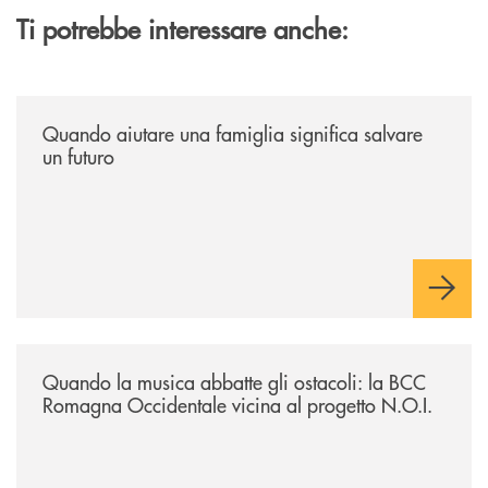
Ti potrebbe interessare anche:
/news/quando-aiutare-una-famiglia-significa-salvare-un-futuro/
Quando aiutare una famiglia significa salvare
un futuro
/news/quando-la-musica-abbatte-gli-ostacoli-la-bcc-romagna-occidental
Quando la musica abbatte gli ostacoli: la BCC
Romagna Occidentale vicina al progetto N.O.I.