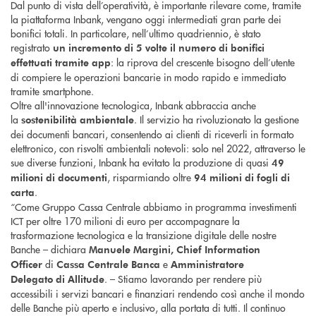
Dal punto di vista dell’operatività, è importante rilevare come, tramite
la piattaforma Inbank, vengano oggi intermediati gran parte dei
bonifici totali. In particolare, nell’ultimo quadriennio, è stato
registrato
un incremento di 5 volte il numero di bonifici
: la riprova del crescente bisogno dell’utente
effettuati tramite app
di compiere le operazioni bancarie in modo rapido e immediato
tramite smartphone.
Oltre all'innovazione tecnologica, Inbank abbraccia anche
la
. Il servizio ha rivoluzionato la gestione
sostenibilità ambientale
dei documenti bancari, consentendo ai clienti di riceverli in formato
elettronico, con risvolti ambientali notevoli: solo nel 2022, attraverso le
sue diverse funzioni, Inbank ha evitato la produzione di quasi
49
, risparmiando oltre
milioni di documenti
94 milioni di fogli di
.
carta
“Come Gruppo Cassa Centrale abbiamo in programma investimenti
ICT per oltre 170 milioni di euro per accompagnare la
trasformazione tecnologica e la transizione digitale delle nostre
Banche – dichiara
Manuele Margini, Chief Information
di
e
Officer
Cassa Centrale Banca
Amministratore
. – Stiamo lavorando per rendere più
Delegato
di
Allitude
accessibili i servizi bancari e finanziari rendendo così anche il mondo
delle Banche più aperto e inclusivo, alla portata di tutti. Il continuo