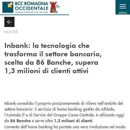
Salta al contenuto principale
MENU
NOVITÀ
Inbank: la tecnologia che
trasforma il settore bancario,
scelta da 86 Banche, supera
1,3 milioni di clienti attivi
Inbank consolida il proprio posizionamento di rilievo nell'ambito del
settore bancario: il servizio di home banking gestito da Allitude,
l’Azienda IT e di Servizi del Gruppo Cassa Centrale, è utilizzato oggi
da
e serve oltre
.
86 Banche
1,3 milioni di clienti
L’avvento dell’home banking ha portato una vera rivoluzione nel modo