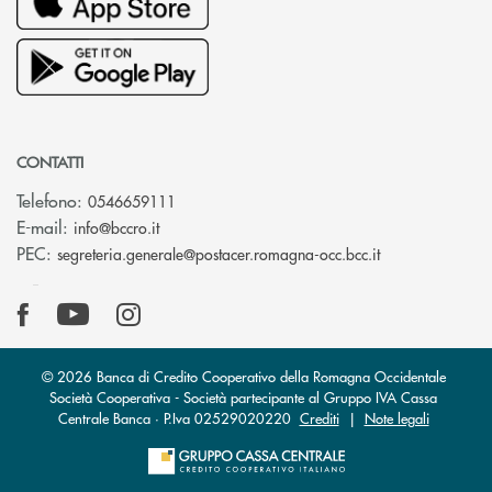
CONTATTI
Telefono:
0546659111
(si apre l’app di posta elettronica)
E-mail:
info@bccro.it
(si apre l’app 
PEC:
segreteria.generale@postacer.romagna-occ.bcc.it
© 2026 Banca di Credito Cooperativo della Romagna Occidentale
Società Cooperativa - Società partecipante al Gruppo IVA Cassa
Centrale Banca · P.Iva 02529020220
Crediti
|
Note legali