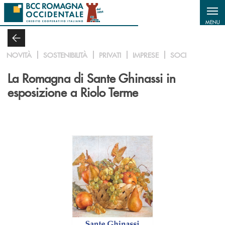
Salta al contenuto principale
MENU
NOVITÀ
SOSTENIBILITÀ
PRIVATI
IMPRESE
SOCI
La Romagna di Sante Ghinassi in
esposizione a Riolo Terme