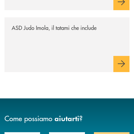
/news/asd-judo-imola-il-tatami-che-include/
ASD Judo Imola, il tatami che include
Come possiamo
?
aiutarti