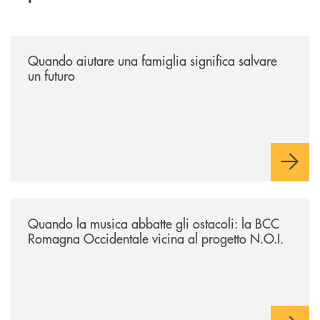
/news/quando-aiutare-una-famiglia-significa-salvare-un-futuro/
Quando aiutare una famiglia significa salvare
un futuro
/news/quando-la-musica-abbatte-gli-ostacoli-la-bcc-romagna-occidental
Quando la musica abbatte gli ostacoli: la BCC
Romagna Occidentale vicina al progetto N.O.I.