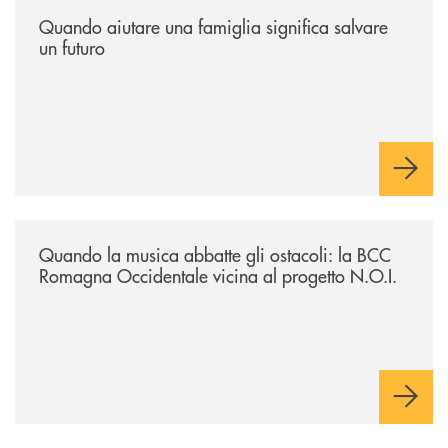
/news/quando-aiutare-una-famiglia-significa-salvare-un-futuro/
Quando aiutare una famiglia significa salvare
un futuro
/news/quando-la-musica-abbatte-gli-ostacoli-la-bcc-romagna-occidental
Quando la musica abbatte gli ostacoli: la BCC
Romagna Occidentale vicina al progetto N.O.I.