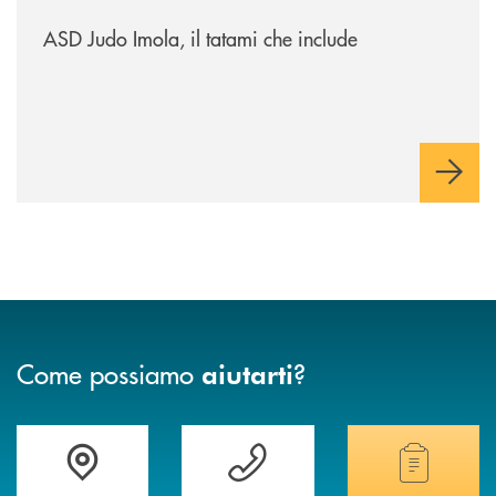
/news/asd-judo-imola-il-tatami-che-include/
ASD Judo Imola, il tatami che include
Come possiamo
?
aiutarti
Accedi all' elenco completo delle filiali della banca.
Hai bisogno di assistenza immediata? Contatta
Hai bisogno di alcuni