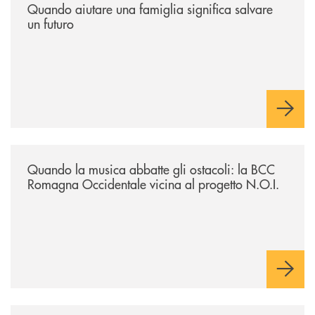
Quando aiutare una famiglia significa salvare
un futuro
/news/quando-la-musica-abbatte-gli-ostacoli-la-bcc-romagna-occidental
Quando la musica abbatte gli ostacoli: la BCC
Romagna Occidentale vicina al progetto N.O.I.
/news/asd-judo-imola-il-tatami-che-include/