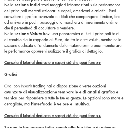
Nella
trovi maggiori informazioni sulle performance
sezione indici
dei principali mercati azionari europei, americani e asiatici. Puoi
consultare il grafico avanzato e i titoli che compongono l’indice, fino
ad arrivare in pochi passaggi alla maschera di inserimento ordine
che ti permetterà di acquistare o vendere.
Nella
trovi una panoramica di tutti i principali tassi
sezione Valute
di cambio sia in rapporto all’Euro, sia tra le altre valute, mentre nella
sezione dedicata all’andamento delle materie prime puoi monitorare
le performance oppure visualizzare il grafico di dettaglio.
Consulta il tutorial dedicato e scopri ciò che puoi fare >>
Grafici
Ora, con Inbank trading hai a disposizione diverse
opzioni
avanzate di visualizzazione temporale e di analisi grafica e
per rispondere a tutte le tue esigenze. Le opzioni sono molte e
tecnica
dettagliate, ma
.
l'interfaccia è veloce e intuitiva
Consulta il tutorial dedicato e scopri ciò che puoi fare >>
Se non lo hai ancora fatto, chiedi alla tua filiale di attivare