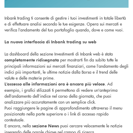
Inbank trading ti consente di gestire i tuoi investimenti in totale libertà
e di effettuare analisi secondo le tue esigenze. Opera sui mercati e
verifica l’andamento del tuo portafoglio quando, dove e come vuoi.
La nuova interfaccia di Inbank trading su web
La dashboard della sezione Investimenti di Inbank web è stata
per mostrarti fin da subito tutte le
completamente ridisegnata
principali informazioni sui mercati finanziari, come l’andamento degli
indici più importanti, le ultime notizie dalla Borsa e il trend delle
valute e delle materie prime.
. Ad
L'accesso alle informazioni ora è ancora più veloce
esempio, i grafici stilizzati ti permettono di vedere un'anteprima
dell’andamento dell’indice nel corso della giornata, che puoi
analizzare più accuratamente con un semplice click.
Puoi raggiungere le pagine di approfondimento attraverso il menu
posizionato nella parte superiore o i link di accesso rapido
contestuale.
E ancora, nella
puoi cercare velocemente le notizie
sezione News
inserendo delle parole chiave nel campo di ricerca.