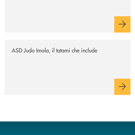
/news/asd-judo-imola-il-tatami-che-include/
ASD Judo Imola, il tatami che include