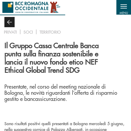
Salta al contenuto principale
MENU
PRIVATI
SOCI
TERRITORIO
Il Gruppo Cassa Centrale Banca
punta sulla finanza sostenibile e
lancia il nuovo fondo etico NEF
Ethical Global Trend SDG
Presentate, nel corso del meeting nazionale di
Bologna, le novità riguardanti l’offerta di risparmio
gestito e bancassicurazione.
Sono risultati positivi quelli presentati a Bologna mercoledì 5 giugno,
nella suggestiva cornice di Palazzo Albergati, in occasione