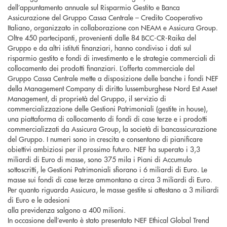
dell’appuntamento annuale sul Risparmio Gestito e Banca
Assicurazione del Gruppo Cassa Centrale – Credito Cooperativo
Italiano, organizzato in collaborazione con NEAM e Assicura Group.
Oltre 450 partecipanti, provenienti dalle 84 BCC-CR-Raika del
Gruppo e da altri istituti finanziari, hanno condiviso i dati sul
risparmio gestito e fondi di investimento e le strategie commerciali di
collocamento dei prodotti finanziari. L’offerta commerciale del
Gruppo Cassa Centrale mette a disposizione delle banche i fondi NEF
della Management Company di diritto lussemburghese Nord Est Asset
Management, di proprietà del Gruppo, il servizio di
commercializzazione delle Gestioni Patrimoniali (gestite in house),
una piattaforma di collocamento di fondi di case terze e i prodotti
commercializzati da Assicura Group, la società di bancassicurazione
del Gruppo. I numeri sono in crescita e consentono di pianificare
obiettivi ambiziosi per il prossimo futuro. NEF ha superato i 3,3
miliardi di Euro di masse, sono 375 mila i Piani di Accumulo
sottoscritti, le Gestioni Patrimoniali sfiorano i 6 miliardi di Euro. Le
masse sui fondi di case terze ammontano a circa 3 miliardi di Euro.
Per quanto riguarda Assicura, le masse gestite si attestano a 3 miliardi
di Euro e le adesioni
alla previdenza salgono a 400 milioni.
In occasione dell’evento è stato presentato NEF Ethical Global Trend