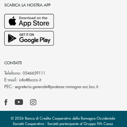
SCARICA LA NOSTRA APP
CONTATTI
Telefono:
0546659111
(si apre l’app di posta elettronica)
E-mail:
info@bccro.it
(si apre l’app 
PEC:
segreteria.generale@postacer.romagna-occ.bcc.it
© 2026 Banca di Credito Cooperativo della Romagna Occidentale
Società Cooperativa - Società partecipante al Gruppo IVA Cassa