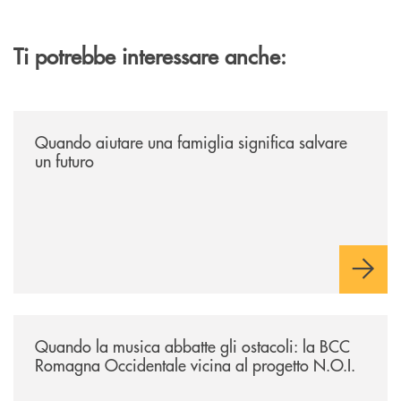
Ti potrebbe interessare anche:
/news/quando-aiutare-una-famiglia-significa-salvare-un-futuro/
Quando aiutare una famiglia significa salvare
un futuro
/news/quando-la-musica-abbatte-gli-ostacoli-la-bcc-romagna-occidental
Quando la musica abbatte gli ostacoli: la BCC
Romagna Occidentale vicina al progetto N.O.I.